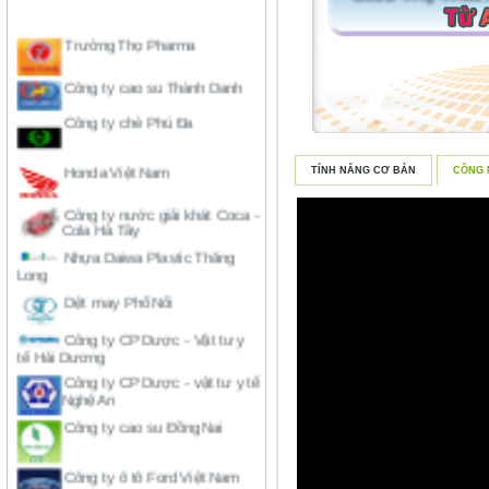
Trường Thọ Pharma
Công ty cao su Thành Danh
Công ty chè Phú Đa
Honda Việt Nam
TÍNH NĂNG CƠ BẢN
CÔNG 
Công ty nước giải khát Coca -
Cola Hà Tây
Nhựa Daiwa Plastic Thăng
Long
Dệt may Phố Nối
Công ty CP Dược - Vật tư y
tế Hải Dương
Công ty CP Dược - vật tư y tế
Nghệ An
Công ty cao su Đồng Nai
Công ty ô tô Ford Việt Nam
Công ty CP gạch ốp lát Việt Ý