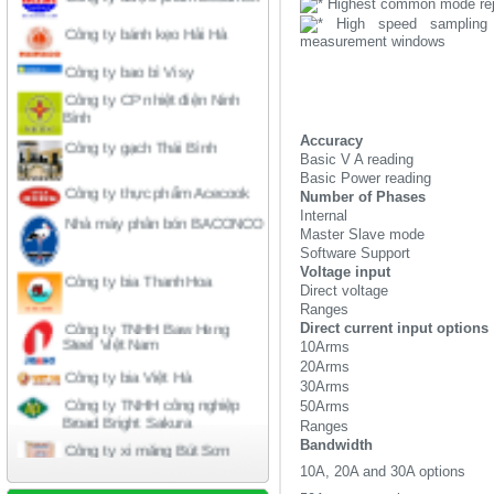
Highest common mode rej
Công ty bánh kẹo Hải Hà
High speed sampling
measurement windows
Công ty bao bì Visy
Our Power Analyzer range
Công ty CP nhiệt điện Ninh
Bình
Công ty gạch Thái Bình
Accuracy
Basic V A reading
Công ty thực phẩm Acecook
Basic Power reading
Number of Phases
Nhà máy phân bón BACONCO
Internal
Master Slave mode
Software Support
Công ty bia Thanh Hoa
Voltage input
Direct voltage
Công ty TNHH Baw Heng
Ranges
Steel Việt Nam
Direct current input options
10Arms
Công ty bia Việt Hà
20Arms
Công ty TNHH công nghiệp
30Arms
Broad Bright Sakura
50Arms
Công ty xi măng Bút Sơn
Ranges
Bandwidth
10A, 20A and 30A options
Nhà máy cán thép Hòa Phát