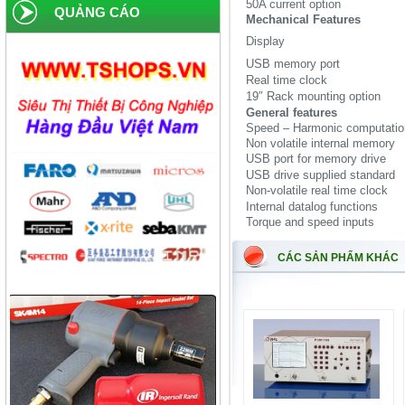
50A current option
QUẢNG CÁO
Công ty TNHH cán thép Tam
Mechanical Features
Điệp
Display
Tiếp tục cập nhật
USB memory port
Real time clock
19″ Rack mounting option
General features
Speed – Harmonic computatio
Non volatile internal memory
USB port for memory drive
USB drive supplied standard
Non-volatile real time clock
Internal datalog functions
Torque and speed inputs
CÁC SẢN PHẨM KHÁC