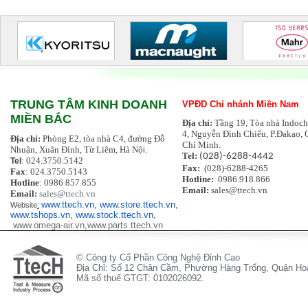
TRUNG TÂM KINH DOANH
VPĐD Chi nhánh Miền Nam
MIỀN BẮC
Địa chỉ:
Tầng 19, Tòa nhà Indoch
4, Nguyễn Đình Chiểu, P.Đakao, 
Địa chỉ:
Phòng E2, tòa nhà C4, đường Đỗ
Chí Minh.
Nhuận, Xuân Đỉnh, Từ Liêm, Hà Nộ
i.
Tel:
(028)-6288-4442
: 024.3750.5142
Tel
Fax:
(028)-6288-4265
Fax
: 024.3750.5143
Hotline:
0986.918.866
Hotline
: 0986 857 855
Email:
sales@ttech.vn
Email:
sales@ttech.vn
www.ttech.vn
,
www.store.ttech.vn,
Website
:
www.tshops.vn
,
www.stock.ttech.vn
,
www.omega-air.vn
,
www.parts.ttech.vn
© Công ty Cổ Phần Công Nghệ Đỉnh Cao
Địa Chỉ: Số 12 Chân Cầm, Phường Hàng Trống, Quận Hoà
Mã số thuế GTGT: 0102026092.