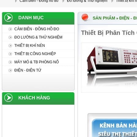
Cảm biến - Đồng hồ đo
Đo lường & Thử nghiệm
Thiết bị khí 
DANH MỤC
SẢN PHẨM
ĐIỆN - 
»
CẢM BIẾN - ĐỒNG HỒ ĐO
Thiết Bị Phân Tích
ĐO LƯỜNG & THỬ NGHIỆM
THIẾT BỊ KHÍ NÉN
THIẾT BỊ CÔNG NGHIỆP
MÁY MỎ & TB PHÒNG NỔ
ĐIỆN - ĐIỆN TỬ
KHÁCH HÀNG