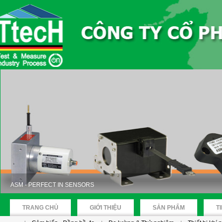
ASM - PERFECT IN SENSORS
TRANG CHỦ
GIỚI THIỆU
SẢN PHẨM
T