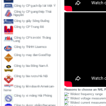
Công ty CP gang thép Thái
Nguyên
Công ty giấy Sông Đuống
Công ty CP Trung Đô
Công ty CP kim khí Thăng
Long
Công ty TNHH Lisemco
Công ty may đan GoodTop
Công ty bia Đông Nam Á
Công ty bia rượu Hà Nội
Công ty liên doanh American-
home
Reasons to choose an N4L 
Công ty xi măng Hải Phòng
Widest frequency range
Widest voltage measurem
Công ty dược phẩm Becamex
Widest current measurem