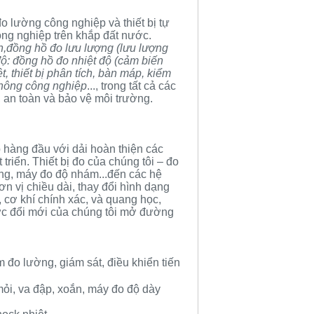
o lường công nghiệp và thiết bị tự
ông nghiệp trên khắp đất nước.
n,
đồng hồ đo lưu lượng
(
lưu lượng
độ
:
đồng hồ đo nhiệt độ
(
cảm biến
ệt
,
thiết bị phân tích
,
bàn máp
,
kiểm
 thông công nghiệp
..., trong tất cả các
, an toàn và bảo vệ môi trường.
 hàng đầu với dải hoàn thiện các
triển. Thiết bị đo của chúng tôi –
đo
ơng
,
máy đo độ nhám
...đến các hệ
n vị chiều dài, thay đổi hình dạng
í, cơ khí chính xác, và quang học,
c đổi mới của chúng tôi mở đường
m đo lường, giám sát, điều khiển tiến
mỏi, va đập, xoắn,
máy đo độ dày