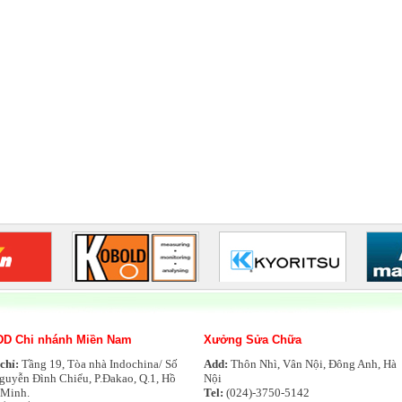
D Chi nhánh Miền Nam
Xưởng Sửa Chữa
 chỉ:
Tầng 19, Tòa nhà Indochina/ Số
Add:
Thôn Nhì, Vân Nội, Đông Anh, Hà
Nguyễn Đình Chiểu, P.Đakao, Q.1, Hồ
Nội
 Minh.
Tel:
(024)-3750-5142