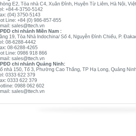
hòng E2, Tòa nhà C4, Xuân Đỉnh, Huyện Từ Liêm, Hà Nội, Việ
el: +84-4-3750-5142
ax: (04) 3750-5143
ot Line: +84 (0) 986-857-855
mail:
sales@ttech.vn
PĐD chi nhánh Miền Nam :
ầng 19, Tòa Nhà Indochina/ Số 4, Nguyễn Đình Chiểu, P. Đaka
el: 08-6288-4442
ax: 08-6288-4265
ot Line: 0986 918 866
mail:
sales@ttech.vn
PĐD chi nhánh Quảng Ninh:
ố nhà 150, Tổ 3, Phường Cao Thắng, TP Hạ Long, Quảng Ninh
el: 0333 622 379
ax: 0333 622 379
otline: 0988 062 602
mail:
sales@ttech.vn