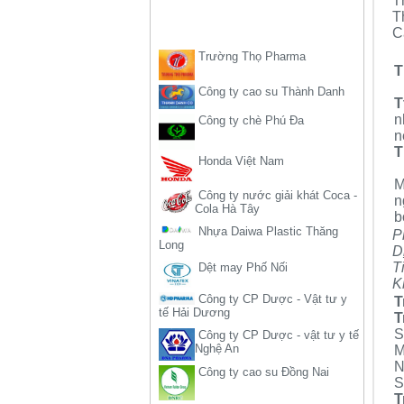
T
T
Trường Thọ Pharma
C
Công ty cao su Thành Danh
T
Công ty chè Phú Đa
T
n
Honda Việt Nam
n
T
Công ty nước giải khát Coca -
Cola Hà Tây
M
n
Nhựa Daiwa Plastic Thăng
b
Long
P
Dệt may Phố Nối
D
T
Công ty CP Dược - Vật tư y
K
tế Hải Dương
T
Công ty CP Dược - vật tư y tế
T
Nghệ An
S
Công ty cao su Đồng Nai
M
N
S
Công ty ô tô Ford Việt Nam
T