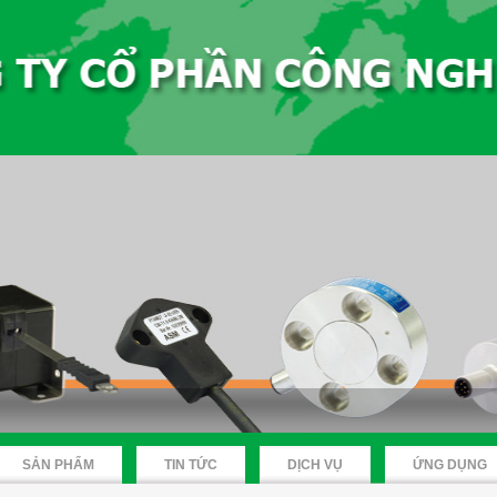
SẢN PHẨM
TIN TỨC
DỊCH VỤ
ỨNG DỤNG