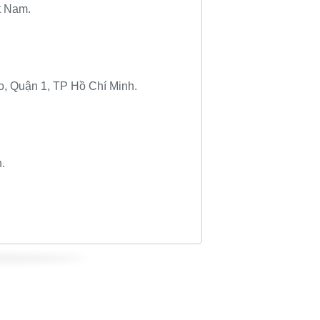
t Nam.
o, Quận 1, TP Hồ Chí Minh.
.