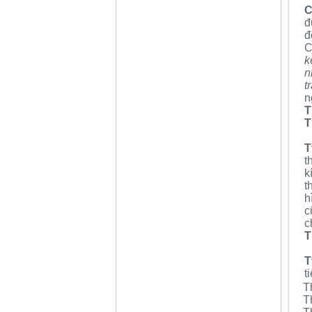
C
đ
đ
C
k
n
t
n
T
T
T
t
k
t
h
c
c
T
T
t
Th
T