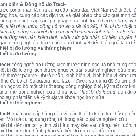
ảm biến & Đồng hồ đo
TtecH
ược công nhận là nhà cung cấp hàng đầu Việt Nam về thiết bị đ
ộng hóa, cung cấp các dịch vụ và giải pháp cho các quá trình c
húng tôi cung cấp các giải pháp quá trình toàn diện về
bơm, va
ế
),
thiết bị đo mức
,
đồng hồ đo áp suất
(
áp kế
),
thiết bị đo nhiệt 
hiệt độ
),
súng đo nhiệt độ
,
can nhiệt
,
camera ảnh nhiệt
,
rơ le nhi
ra dưỡng ren
,
bàn kiểm định
,
khối v từ
, ghi nhận dữ liệu, truyền
gành công nghiệp, tối ưu hóa quá trình xét đến hiệu quả kinh tế
hiết bị đo lường và thử nghiệm
hiết bị đo lường
tecH
công nghệ đo lường kích thước hình học, là nhà cung cấp
hiết bị đo lường kích thước phục vụ sản xuất và nghiên cứu phát 
ích thước
:
panme
-
thước cặp
,
kính hiển vi
,
kính hiển vi kim tư
hống đo ba chiều quang học, laze – được sử dụng để đo từng đơ
ình học và bề mặt chi tiết trong công nghiệp ô tô, kỹ thuật cơ kh
ũng như trong nghiên cứu khoa học.
Thiết bị đo lường
luôn đượ
ho sự phát triển về kỹ thuật và khoa học hơn nữa.
hiết bị thử nghiệm
tecH
nhà cung cấp hàng đầu về các thiết bị kiểm tra, thử nghiệ
iến. Với các ứng dụng rộng rãi trong sản xuất và nghiên cứu.
iết bị kiểm tra cơ lý tính vật liệu:
máy kéo vạn năng
, nén, uốn, 
hiết bị kiểm tra thành phần vật liệu, tổ chức và độ cứng.