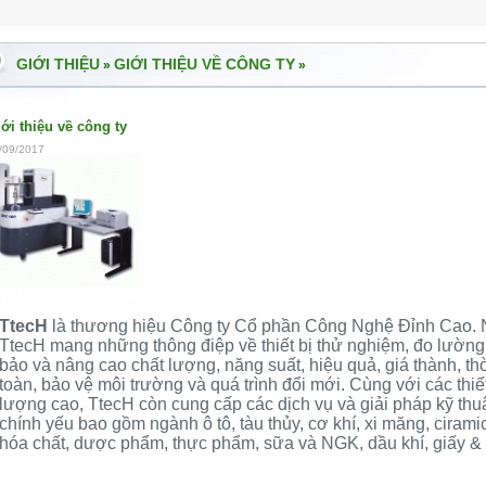
GIỚI THIỆU
GIỚI THIỆU VỀ CÔNG TY
»
»
ới thiệu về công ty
/09/2017
TtecH
là thương hiệu Công ty Cổ phần Công Nghệ Đỉnh Cao.
TtecH mang những thông điệp về thiết bị thử nghiệm, đo lường
bảo và nâng cao chất lượng, năng suất, hiệu quả, giá thành, thờ
toàn, bảo vệ môi trường và quá trình đổi mới. Cùng với các thi
lượng cao, TtecH còn cung cấp các dịch vụ và giải pháp kỹ th
chính yếu bao gồm ngành ô tô, tàu thủy, cơ khí, xi măng, cirami
hóa chất, dược phẩm, thực phẩm, sữa và NGK, dầu khí, giấy & 