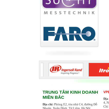
Công ty TNHH cán thép Tam
Điệp
Tiếp tục cập nhật
TRUNG TÂM KINH DOANH
VPĐ
MIỀN BẮC
Địa
4, 
Địa chỉ:
Phòng E2, tòa nhà C4, đường Đỗ
Chí
Nhuận, Xuân Đỉnh, Từ Liêm, Hà Nộ
i.