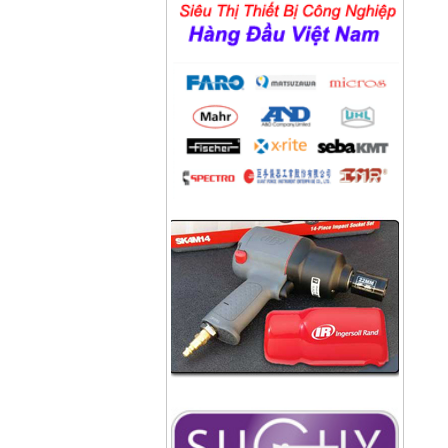
Công ty bánh kẹo Hải Hà
Công ty bao bì Visy
Công ty CP nhiệt điện Ninh
Bình
Công ty gạch Thái Bình
Công ty thực phẩm Acecook
Nhà máy phân bón BACONCO
Công ty bia Thanh Hoa
Công ty TNHH Baw Heng
Steel Việt Nam
Công ty bia Việt Hà
Công ty TNHH công nghiệp
Broad Bright Sakura
Công ty xi măng Bút Sơn
Nhà máy cán thép Hòa Phát