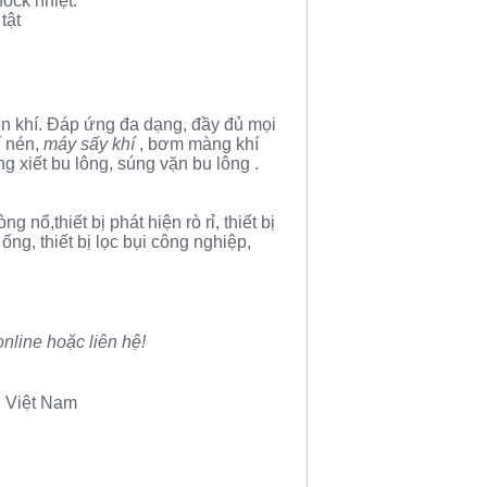
hock nhiệt.
tật
én khí. Đáp ứng đa dạng, đầy đủ mọi
í nén
,
máy sấy khí
,
bơm màng khí
ng xiết bu lông
,
súng vặn bu lông
.
òng nổ
,thiết bị phát hiện rò rỉ, thiết bị
 ống, thiết bị lọc bụi công nghiệp,
nline hoặc liên hệ!
, Việt Nam