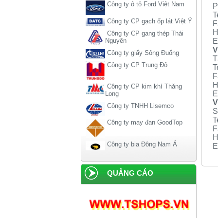
P
Công ty CP gạch ốp lát Việt Ý
T
Công ty CP gang thép Thái
F
Nguyên
H
Công ty giấy Sông Đuống
E
V
Công ty CP Trung Đô
T
T
Công ty CP kim khí Thăng
F
Long
H
Công ty TNHH Lisemco
E
V
Công ty may đan GoodTop
S
T
F
Công ty bia Đông Nam Á
H
E
Công ty bia rượu Hà Nội
QUẢNG CÁO
Công ty liên doanh American-
home
Công ty xi măng Hải Phòng
Công ty dược phẩm Becamex