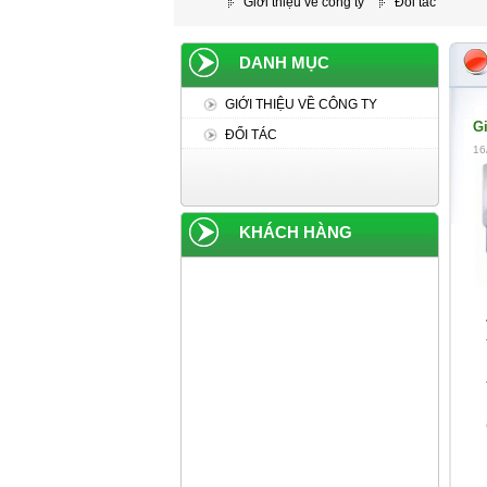
Giới thiệu về công ty
Đối tác
DANH MỤC
GIỚI THIỆU VỀ CÔNG TY
Gi
ĐỐI TÁC
16
KHÁCH HÀNG