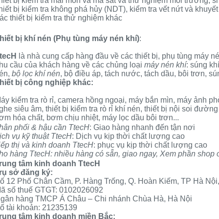
hiết bị kiểm tra mài mòn và ma sát và
thử nghiệm môi trường
, s
hiết bị kiểm tra không phá hủy
(NDT), kiểm tra vết nứt và khuyết 
ác thiết bị kiểm tra thử nghiệm khác
hiết bị khí nén
(
Phụ tùng máy nén khí
)
:
tecH
là nhà cung cấp hàng đầu về các thiết bị, phụ tùng máy n
hu cầu của khách hàng về các chủng loại
máy nén khí
:
súng kh
én
,
bộ lọc khí nén
,
bộ điều áp
,
tách nước
,
tách dầu
, bôi trơn,
sú
hiết bị công nghiệp
khác:
áy kiểm tra rò rỉ
,
camera hồng ngoại
,
máy bắn mìn
,
máy ảnh ph
ghe siêu âm, thiết bị kiểm tra rò rỉ khí nén, thiết bị nội soi đường
ơm hóa chất
, bơm chịu nhiệt,
máy lọc dầu
bôi trơn...
hân phối & hậu cần TtecH
: Giao hàng nhanh đến tận nơi
ịch vụ kỹ thuật TtecH
: Dịch vụ kịp thời chất lượng cao
iếp thị và kinh doanh TtecH
: phục vụ kịp thời chất lượng cao
ho hàng TtecH: nhiều hàng có sẵn, giao ngay, Xem phần shop o
rung tâm kinh doanh TtecH
rụ sở đăng ký:
ố 12 Phố Chân Cầm, P. Hàng Trống, Q. Hoàn Kiếm, TP Hà Nội
ã số thuế GTGT: 0102026092
gân hàng TMCP Á Châu – Chi nhánh Chùa Hà, Hà Nội
ố tài khoản: 21235139
rung tâm kinh doanh miền Bắc: