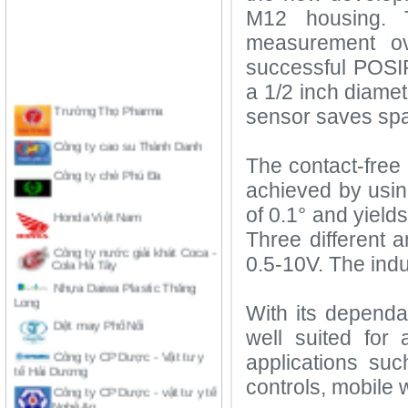
M12 housing. 
measurement ov
successful POSIR
Trường Thọ Pharma
a 1/2 inch diamet
sensor saves spac
Công ty cao su Thành Danh
Công ty chè Phú Đa
The contact-free
achieved by usin
Honda Việt Nam
of 0.1° and yield
Công ty nước giải khát Coca -
Three different 
Cola Hà Tây
0.5-10V. The indu
Nhựa Daiwa Plastic Thăng
Long
Dệt may Phố Nối
With its depend
Công ty CP Dược - Vật tư y
well suited for
tế Hải Dương
applications suc
Công ty CP Dược - vật tư y tế
Nghệ An
controls, mobile 
Công ty cao su Đồng Nai