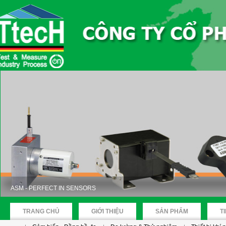
ASM - PERFECT IN SENSORS
TRANG CHỦ
GIỚI THIỆU
SẢN PHẨM
T