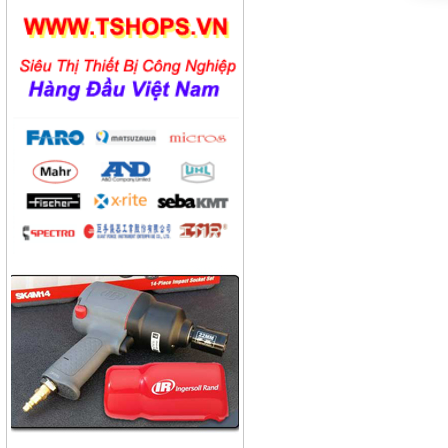
Công ty dược phẩm Becamex
Công ty bánh kẹo Hải Hà
Công ty bao bì Visy
Công ty CP nhiệt điện Ninh
Bình
Công ty gạch Thái Bình
Công ty thực phẩm Acecook
Nhà máy phân bón BACONCO
Công ty bia Thanh Hoa
Công ty TNHH Baw Heng
Steel Việt Nam
Công ty bia Việt Hà
Công ty TNHH công nghiệp
Broad Bright Sakura
Công ty xi măng Bút Sơn