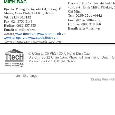
MIỀN BẮC
Địa chỉ:
Tầng 19, Tòa nhà Indoch
4, Nguyễn Đình Chiểu, P.Đakao, 
Địa chỉ:
Phòng E2, tòa nhà C4, đường Đỗ
Chí Minh.
Nhuận, Xuân Đỉnh, Từ Liêm, Hà Nộ
i.
Tel:
(028)-6288-4442
: 024.3750.5142
Tel
Fax:
(028)-6288-4265
Fax
: 024.3750.5143
Hotline:
0986.918.866
Hotline
: 0986 857 855
Email:
sales@ttech.vn
Email:
sales@ttech.vn
www.ttech.vn
,
www.store.ttech.vn,
Website
:
www.tshops.vn
,
www.stock.ttech.vn
,
www.omega-air.vn
,
www.parts.ttech.vn
© Công ty Cổ Phần Công Nghệ Đỉnh Cao
Địa Chỉ: Số 12 Chân Cầm, Phường Hàng Trống, Quận Hoà
Mã số thuế GTGT: 0102026092.
Link Exchange:
Duong Ren
-
Kinh Hien 