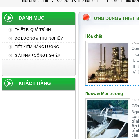
Thiết bị quá trình
Đo lường & Thử nghiệm
Tiết kiệm năng lượ
DANH MỤC
ỨNG DỤNG
THIẾT 
»
THIẾT BỊ QUÁ TRÌNH
Hóa chất
ĐO LƯỜNG & THỬ NGHIỆM
07/1
TIẾT KIỆM NĂNG LƯỢNG
Côn
I. 
GIẢI PHÁP CÔNG NGHIỆP
II. 
III
IV.
KHÁCH HÀNG
Nước & Môi trường
07/1
Cấp
Ngư
côn
trì
An 
trì
cần