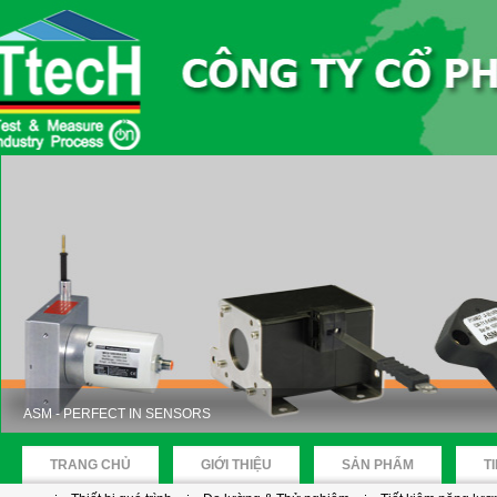
ASM - PERFECT IN SENSORS
TRANG CHỦ
GIỚI THIỆU
SẢN PHẨM
T