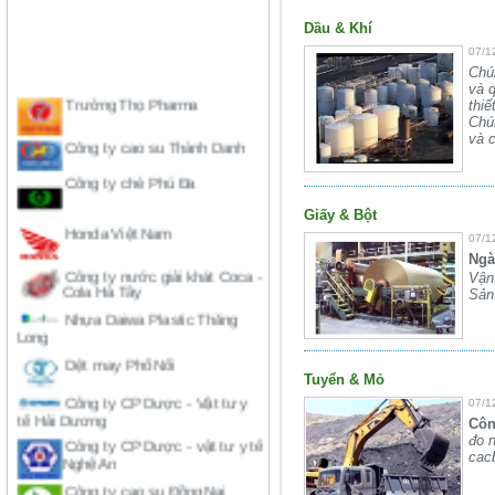
Dầu & Khí
07/1
Chún
Trường Thọ Pharma
và 
thiế
Chún
Công ty cao su Thành Danh
và c
Công ty chè Phú Đa
Honda Việt Nam
Giấy & Bột
07/1
Công ty nước giải khát Coca -
Ngà
Cola Hà Tây
Vận
Nhựa Daiwa Plastic Thăng
Sản 
Long
Dệt may Phố Nối
Công ty CP Dược - Vật tư y
Tuyển & Mỏ
tế Hải Dương
07/1
Công ty CP Dược - vật tư y tế
Côn
Nghệ An
đo n
cacb
Công ty cao su Đồng Nai