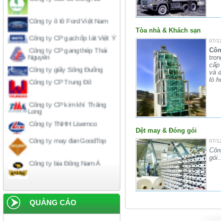
Công ty ô tô Ford Việt Nam
Công ty CP gạch ốp lát Việt Ý
Tòa nhà & Khách sạn
Công ty CP gang thép Thái
07/1
Nguyên
Côn
tron
Công ty giấy Sông Đuống
cấp
Công ty CP Trung Đô
và 
lò hơ
Công ty CP kim khí Thăng
Long
Công ty TNHH Lisemco
Công ty may đan GoodTop
Dệt may & Đóng gói
07/1
Côn
Công ty bia Đông Nam Á
gói.
Công ty bia rượu Hà Nội
Công ty liên doanh American-
home
QUẢNG CÁO
Công ty xi măng Hải Phòng