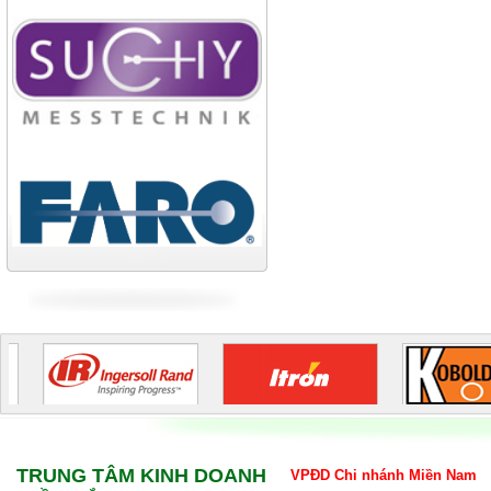
Nhà máy cán thép Hòa Phát
Công ty TNHH cán thép Tam
Điệp
Tiếp tục cập nhật
TRUNG TÂM KINH DOANH
VPĐD Chi nhánh Miền Nam