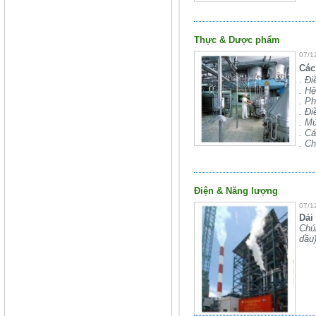
Thực & Dược phẩm
07/1
Các
.
Điề
. Hệ
. Ph
. Đ
. Mứ
. Cá
. Ch
Điện & Năng lượng
07/1
Dải
Chún
dầu)