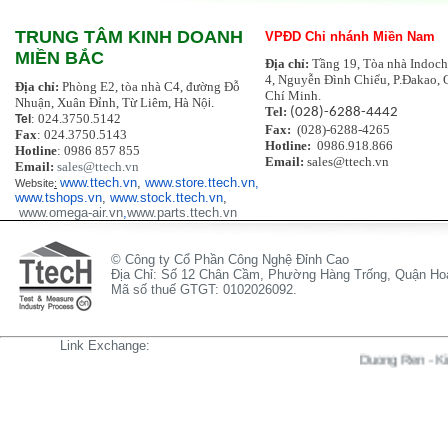
TRUNG TÂM KINH DOANH
VPĐD Chi nhánh Miền Nam
MIỀN BẮC
Địa chỉ:
Tầng 19, Tòa nhà Indoch
4, Nguyễn Đình Chiểu, P.Đakao, 
Địa chỉ:
Phòng E2, tòa nhà C4, đường Đỗ
Chí Minh.
Nhuận, Xuân Đỉnh, Từ Liêm, Hà Nộ
i.
Tel:
(028)-6288-4442
: 024.3750.5142
Tel
Fax:
(028)-6288-4265
Fax
: 024.3750.5143
Hotline:
0986.918.866
Hotline
: 0986 857 855
Email:
sales@ttech.vn
Email:
sales@ttech.vn
www.ttech.vn
,
www.store.ttech.vn,
Website
:
www.tshops.vn
,
www.stock.ttech.vn
,
www.omega-air.vn
,
www.parts.ttech.vn
© Công ty Cổ Phần Công Nghệ Đỉnh Cao
Địa Chỉ: Số 12 Chân Cầm, Phường Hàng Trống, Quận Hoà
Mã số thuế GTGT: 0102026092.
Link Exchange:
Duong Ren
-
Kinh Hien