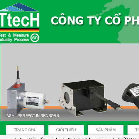
ASM - PERFECT IN SENSORS
TRANG CHỦ
GIỚI THIỆU
SẢN PHẨM
T