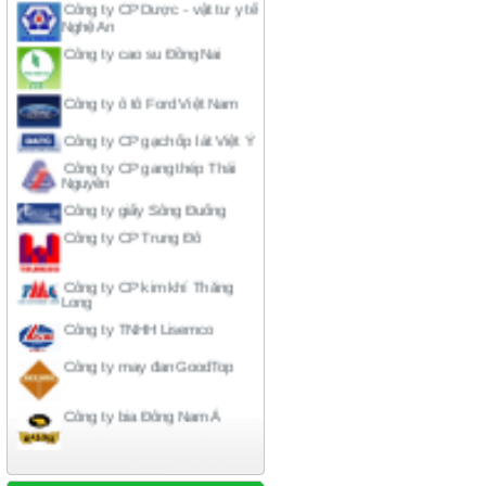
Nghệ An
Công ty cao su Đồng Nai
Công ty ô tô Ford Việt Nam
Công ty CP gạch ốp lát Việt Ý
Công ty CP gang thép Thái
Nguyên
Công ty giấy Sông Đuống
Công ty CP Trung Đô
Công ty CP kim khí Thăng
Long
Công ty TNHH Lisemco
Công ty may đan GoodTop
Công ty bia Đông Nam Á
Công ty bia rượu Hà Nội