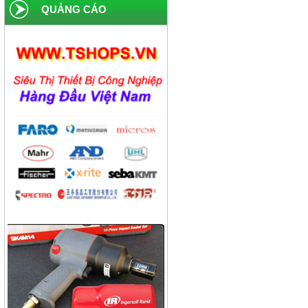
Công ty liên doanh American-
QUẢNG CÁO
home
Công ty xi măng Hải Phòng
Công ty dược phẩm Becamex
Công ty bánh kẹo Hải Hà
Công ty bao bì Visy
Công ty CP nhiệt điện Ninh
Bình
Công ty gạch Thái Bình
Công ty thực phẩm Acecook
Nhà máy phân bón BACONCO
Công ty bia Thanh Hoa
Công ty TNHH Baw Heng
Steel Việt Nam
Công ty bia Việt Hà