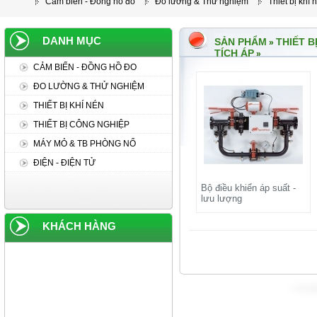
Cảm biến - Đồng hồ đo
Đo lường & Thử nghiệm
Thiết bị khí 
DANH MỤC
SẢN PHẨM
THIẾT B
»
TÍCH ÁP
»
CẢM BIẾN - ĐỒNG HỒ ĐO
ĐO LƯỜNG & THỬ NGHIỆM
THIẾT BỊ KHÍ NÉN
THIẾT BỊ CÔNG NGHIỆP
MÁY MỎ & TB PHÒNG NỔ
ĐIỆN - ĐIỆN TỬ
Bộ điều khiển áp suất -
lưu lượng
KHÁCH HÀNG