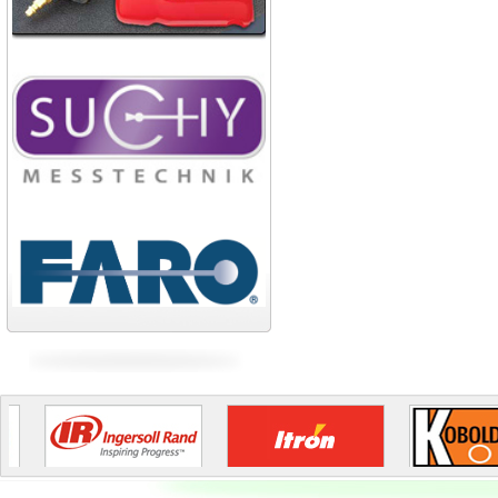
Công ty TNHH công nghiệp
Broad Bright Sakura
Công ty xi măng Bút Sơn
Nhà máy cán thép Hòa Phát
Công ty TNHH cán thép Tam
Điệp
Tiếp tục cập nhật