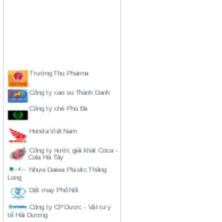
Trường Thọ Pharma
Công ty cao su Thành Danh
Công ty chè Phú Đa
Honda Việt Nam
Công ty nước giải khát Coca -
Cola Hà Tây
Nhựa Daiwa Plastic Thăng
Long
Dệt may Phố Nối
Công ty CP Dược - Vật tư y
tế Hải Dương
Công ty CP Dược - vật tư y tế