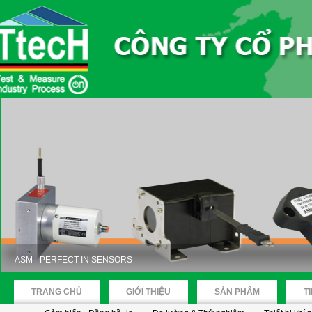
ASM - PERFECT IN SENSORS
TRANG CHỦ
GIỚI THIỆU
SẢN PHẨM
T