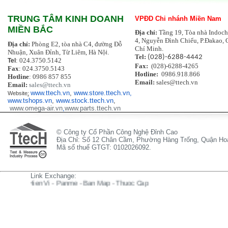
TRUNG TÂM KINH DOANH
VPĐD Chi nhánh Miền Nam
MIỀN BẮC
Địa chỉ:
Tầng 19, Tòa nhà Indoch
4, Nguyễn Đình Chiểu, P.Đakao, 
Địa chỉ:
Phòng E2, tòa nhà C4, đường Đỗ
Chí Minh.
Nhuận, Xuân Đỉnh, Từ Liêm, Hà Nộ
i.
Tel:
(028)-6288-4442
: 024.3750.5142
Tel
Fax:
(028)-6288-4265
Fax
: 024.3750.5143
Hotline:
0986.918.866
Hotline
: 0986 857 855
Email:
sales@ttech.vn
Email:
sales@ttech.vn
www.ttech.vn
,
www.store.ttech.vn,
Website
:
www.tshops.vn
,
www.stock.ttech.vn
,
www.omega-air.vn
,
www.parts.ttech.vn
© Công ty Cổ Phần Công Nghệ Đỉnh Cao
Địa Chỉ: Số 12 Chân Cầm, Phường Hàng Trống, Quận Hoà
Mã số thuế GTGT: 0102026092.
Link Exchange:
h Hien Vi
-
Panme
-
Ban Map
-
Thuoc Cap