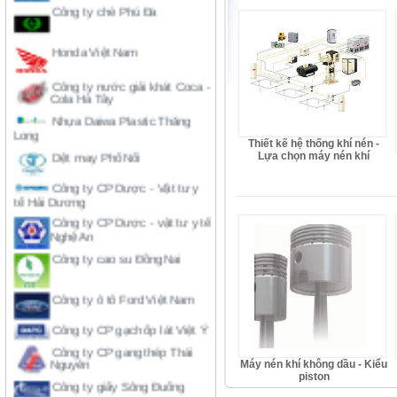
Honda Việt Nam
Công ty nước giải khát Coca -
Cola Hà Tây
Nhựa Daiwa Plastic Thăng
Long
Dệt may Phố Nối
Thiết kế hệ thống khí nén -
Lựa chọn máy nén khí
Công ty CP Dược - Vật tư y
tế Hải Dương
Công ty CP Dược - vật tư y tế
Nghệ An
Công ty cao su Đồng Nai
Công ty ô tô Ford Việt Nam
Công ty CP gạch ốp lát Việt Ý
Công ty CP gang thép Thái
Nguyên
Máy nén khí không dầu - Kiểu
Công ty giấy Sông Đuống
piston
Công ty CP Trung Đô