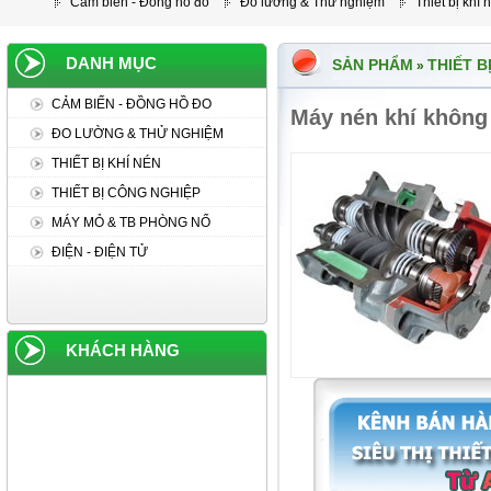
Cảm biến - Đồng hồ đo
Đo lường & Thử nghiệm
Thiết bị khí 
DANH MỤC
SẢN PHẨM
THIẾT B
»
CẢM BIẾN - ĐỒNG HỒ ĐO
Máy nén khí không 
ĐO LƯỜNG & THỬ NGHIỆM
THIẾT BỊ KHÍ NÉN
THIẾT BỊ CÔNG NGHIỆP
MÁY MỎ & TB PHÒNG NỔ
ĐIỆN - ĐIỆN TỬ
KHÁCH HÀNG