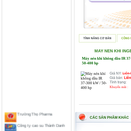
TÍNH NĂNG CƠ BẢN
CÔNG 
MAY NEN KHI IN
Máy nén khí không dầu IR 37
50-400 hp
Giá NY:
Liên
Giá bán:
Liên
Tình trạng:
Khuyến mãi :
Trường Thọ Pharma
CÁC SẢN PHẨM KHÁC
Công ty cao su Thành Danh
Công ty chè Phú Đa