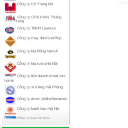
Công ty CP kim khí Thăng
Long
Công ty TNHH Lisemco
Công ty may đan GoodTop
Công ty bia Đông Nam Á
Công ty bia rượu Hà Nội
Công ty liên doanh American-
home
Công ty xi măng Hải Phòng
Công ty dược phẩm Becamex
Công ty bánh kẹo Hải Hà
Công ty bao bì Visy
Công ty CP nhiệt điện Ninh
Bình