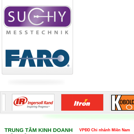
Công ty xi măng Bút Sơn
Nhà máy cán thép Hòa Phát
Công ty TNHH cán thép Tam
Điệp
Tiếp tục cập nhật
TRUNG TÂM KINH DOANH
VPĐD Chi nhánh Miền Nam