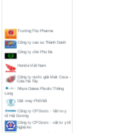
Trường Thọ Pharma
Công ty cao su Thành Danh
Công ty chè Phú Đa
Honda Việt Nam
Công ty nước giải khát Coca -
Cola Hà Tây
Nhựa Daiwa Plastic Thăng
Long
Dệt may Phố Nối
Công ty CP Dược - Vật tư y
tế Hải Dương
Công ty CP Dược - vật tư y tế
Nghệ An
Công ty cao su Đồng Nai