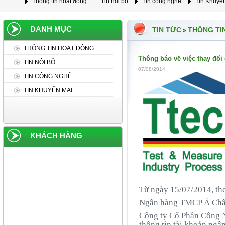
Thông tin hoạt động
Tin nội bộ
Tin công nghệ
Tin Khuyế
DANH MỤC
TIN TỨC
THÔNG TI
»
THÔNG TIN HOẠT ĐỘNG
Thông báo về việc thay đổ
TIN NỘI BỘ
07/08/2014
TIN CÔNG NGHỆ
TIN KHUYẾN MẠI
KHÁCH HÀNG
Từ ngày 15/07/2014, th
Ngân hàng TMCP Á Châu
Công ty Cổ Phần Công
thông tin tài khoản ngâ