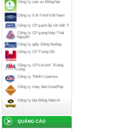
Công ty ô tô Ford Việt Nam
Công ty CP gạch ốp lát Việt Ý
Công ty CP gang thép Thái
Nguyên
Công ty giấy Sông Đuống
Công ty CP Trung Đô
Công ty CP kim khí Thăng
Long
Công ty TNHH Lisemco
Công ty may đan GoodTop
Công ty bia Đông Nam Á
Công ty bia rượu Hà Nội
Công ty liên doanh American-
QUẢNG CÁO
home
Công ty xi măng Hải Phòng