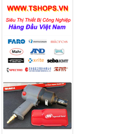
Công ty dược phẩm Becamex
Công ty bánh kẹo Hải Hà
Công ty bao bì Visy
Công ty CP nhiệt điện Ninh
Bình
Công ty gạch Thái Bình
Công ty thực phẩm Acecook
Nhà máy phân bón BACONCO
Công ty bia Thanh Hoa
Công ty TNHH Baw Heng
Steel Việt Nam
Công ty bia Việt Hà
Công ty TNHH công nghiệp
Broad Bright Sakura