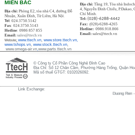
MIỀN BẮC
Địa chỉ:
Tầng 19, Tòa nhà Indoch
4, Nguyễn Đình Chiểu, P.Đakao, 
Địa chỉ:
Phòng E2, tòa nhà C4, đường Đỗ
Chí Minh.
Nhuận, Xuân Đỉnh, Từ Liêm, Hà Nộ
i.
Tel:
(028)-6288-4442
: 024.3750.5142
Tel
Fax:
(028)-6288-4265
Fax
: 024.3750.5143
Hotline:
0986.918.866
Hotline
: 0986 857 855
Email:
sales@ttech.vn
Email:
sales@ttech.vn
www.ttech.vn
,
www.store.ttech.vn,
Website
:
www.tshops.vn
,
www.stock.ttech.vn
,
www.omega-air.vn
,
www.parts.ttech.vn
© Công ty Cổ Phần Công Nghệ Đỉnh Cao
Địa Chỉ: Số 12 Chân Cầm, Phường Hàng Trống, Quận Hoà
Mã số thuế GTGT: 0102026092.
Link Exchange:
Duong Ren
-
Kinh H