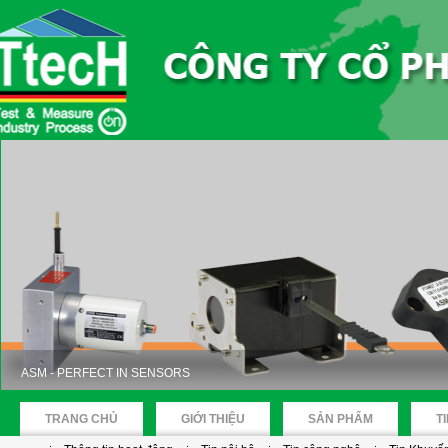
ASM - PERFECT IN SENSORS
TRANG CHỦ
GIỚI THIỆU
SẢN PHẨM
T