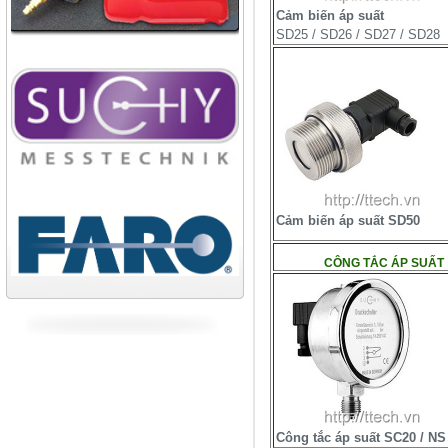
Cảm biến áp suất
Công ty TNHH cán thép Tam
SD25 / SD26 / SD27 / SD28
Điệp
Tiếp tục cập nhật
Cảm biến áp suất SD50
CÔNG TẮC ÁP SUẤT
Công tắc áp suất SC20 / NS