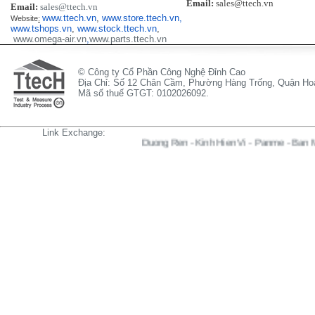
Email:
sales@ttech.vn
Email:
sales@ttech.vn
www.ttech.vn
,
www.store.ttech.vn,
Website
:
www.tshops.vn
,
www.stock.ttech.vn
,
www.omega-air.vn
,
www.parts.ttech.vn
© Công ty Cổ Phần Công Nghệ Đỉnh Cao
Địa Chỉ: Số 12 Chân Cầm, Phường Hàng Trống, Quận Hoà
Mã số thuế GTGT: 0102026092.
Link Exchange:
Duong Ren
-
Kinh Hien Vi
-
Panme
-
Ban Map
-
Thuoc 