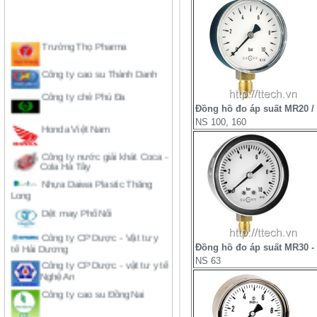
Trường Thọ Pharma
Công ty cao su Thành Danh
Công ty chè Phú Đa
Honda Việt Nam
Đồng hồ đo áp suất MR20 /
NS 100, 160
Công ty nước giải khát Coca -
Cola Hà Tây
Nhựa Daiwa Plastic Thăng
Long
Dệt may Phố Nối
Công ty CP Dược - Vật tư y
tế Hải Dương
Công ty CP Dược - vật tư y tế
Đồng hồ đo áp suất MR30 -
Nghệ An
NS 63
Công ty cao su Đồng Nai
Công ty ô tô Ford Việt Nam