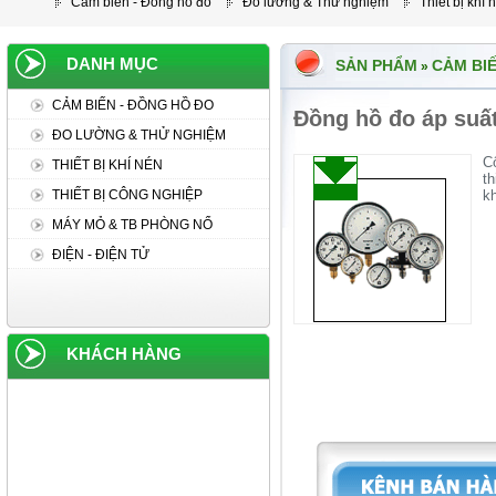
Cảm biến - Đồng hồ đo
Đo lường & Thử nghiệm
Thiết bị khí 
DANH MỤC
SẢN PHẨM
CẢM BIẾ
»
CẢM BIẾN - ĐỒNG HỒ ĐO
Đồng hồ đo áp suấ
ĐO LƯỜNG & THỬ NGHIỆM
C
THIẾT BỊ KHÍ NÉN
t
THIẾT BỊ CÔNG NGHIỆP
kh
MÁY MỎ & TB PHÒNG NỔ
ĐIỆN - ĐIỆN TỬ
KHÁCH HÀNG