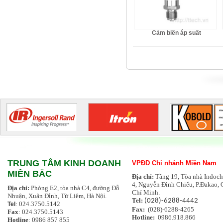
Cảm biến áp suất
TRUNG TÂM KINH DOANH
VPĐD Chi nhánh Miền Nam
MIỀN BẮC
Địa chỉ:
Tầng 19, Tòa nhà Indoch
4, Nguyễn Đình Chiểu, P.Đakao, 
Địa chỉ:
Phòng E2, tòa nhà C4, đường Đỗ
Chí Minh.
Nhuận, Xuân Đỉnh, Từ Liêm, Hà Nộ
i.
Tel:
(028)-6288-4442
: 024.3750.5142
Tel
Fax:
(028)-6288-4265
Fax
: 024.3750.5143
Hotline:
0986.918.866
Hotline
: 0986 857 855