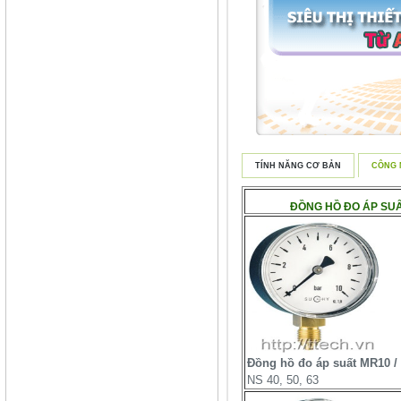
TÍNH NĂNG CƠ BẢN
CÔNG 
ĐỒNG HỒ ĐO ÁP SUẤ
Đồng hồ đo áp suất MR10 /
NS 40, 50, 63