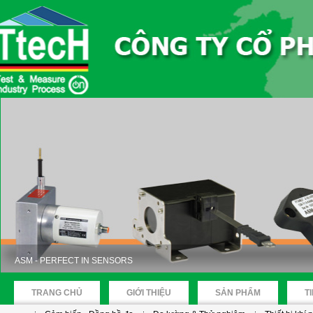
ASM - PERFECT IN SENSORS
TRANG CHỦ
GIỚI THIỆU
SẢN PHẨM
T