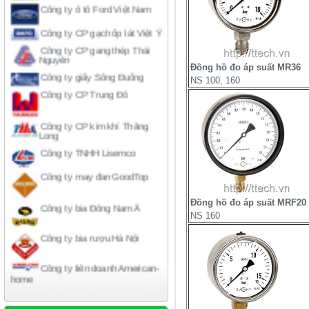
Công ty CP gạch ốp lát Việt Ý
Công ty CP gang thép Thái
Nguyên
Công ty giấy Sông Đuống
Đồng hồ đo áp suất MR36
Công ty CP Trung Đô
NS 100, 160
Công ty CP kim khí Thăng
Long
Công ty TNHH Lisemco
Công ty may đan GoodTop
Công ty bia Đông Nam Á
Đồng hồ đo áp suất MRF20
Công ty bia rượu Hà Nội
NS 160
Công ty liên doanh American-
home
Công ty xi măng Hải Phòng
Công ty dược phẩm Becamex