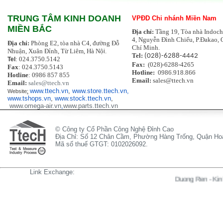
TRUNG TÂM KINH DOANH
VPĐD Chi nhánh Miền Nam
MIỀN BẮC
Địa chỉ:
Tầng 19, Tòa nhà Indoch
4, Nguyễn Đình Chiểu, P.Đakao, 
Địa chỉ:
Phòng E2, tòa nhà C4, đường Đỗ
Chí Minh.
Nhuận, Xuân Đỉnh, Từ Liêm, Hà Nộ
i.
Tel:
(028)-6288-4442
: 024.3750.5142
Tel
Fax:
(028)-6288-4265
Fax
: 024.3750.5143
Hotline:
0986.918.866
Hotline
: 0986 857 855
Email:
sales@ttech.vn
Email:
sales@ttech.vn
www.ttech.vn
,
www.store.ttech.vn,
Website
:
www.tshops.vn
,
www.stock.ttech.vn
,
www.omega-air.vn
,
www.parts.ttech.vn
© Công ty Cổ Phần Công Nghệ Đỉnh Cao
Địa Chỉ: Số 12 Chân Cầm, Phường Hàng Trống, Quận Hoà
Mã số thuế GTGT: 0102026092.
Link Exchange:
Duong Ren
-
Kinh Hien 