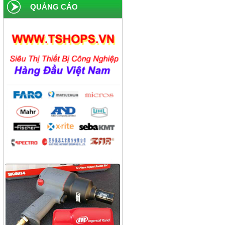
home
QUẢNG CÁO
Công ty xi măng Hải Phòng
Công ty dược phẩm Becamex
Công ty bánh kẹo Hải Hà
Công ty bao bì Visy
Công ty CP nhiệt điện Ninh
Bình
Công ty gạch Thái Bình
Công ty thực phẩm Acecook
Nhà máy phân bón BACONCO
Công ty bia Thanh Hoa
Công ty TNHH Baw Heng
Steel Việt Nam
Công ty bia Việt Hà
Công ty TNHH công nghiệp