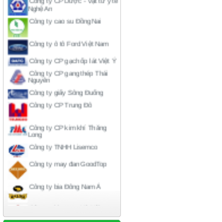
Công ty cao su Đồng Nai
Công ty ô tô Ford Việt Nam
Công ty CP gạch ốp lát Việt Ý
Công ty CP gang thép Thái
Nguyên
Công ty giấy Sông Đuống
Công ty CP Trung Đô
Công ty CP kim khí Thăng
Long
Công ty TNHH Lisemco
Công ty may đan GoodTop
Công ty bia Đông Nam Á
Công ty bia rượu Hà Nội
Công ty liên doanh American-