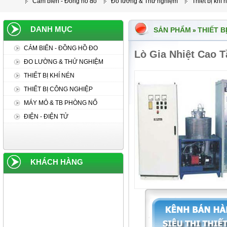
Cảm biến - Đồng hồ đo
Đo lường & Thử nghiệm
Thiết bị khí 
DANH MỤC
SẢN PHẨM
THIẾT B
»
CẢM BIẾN - ĐỒNG HỒ ĐO
Lò Gia Nhiệt Cao T
ĐO LƯỜNG & THỬ NGHIỆM
THIẾT BỊ KHÍ NÉN
THIẾT BỊ CÔNG NGHIỆP
MÁY MỎ & TB PHÒNG NỔ
ĐIỆN - ĐIỆN TỬ
KHÁCH HÀNG