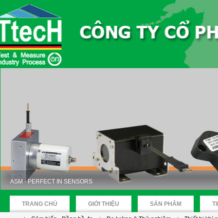
ASM - PERFECT IN SENSORS
TRANG CHỦ
GIỚI THIỆU
SẢN PHẨM
T