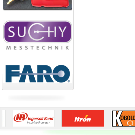
Broad Bright Sakura
Công ty xi măng Bút Sơn
Nhà máy cán thép Hòa Phát
Công ty TNHH cán thép Tam
Điệp
Tiếp tục cập nhật