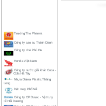
Trường Thọ Pharma
Công ty cao su Thành Danh
Công ty chè Phú Đa
Honda Việt Nam
Công ty nước giải khát Coca -
Cola Hà Tây
Nhựa Daiwa Plastic Thăng
Long
Dệt may Phố Nối
Công ty CP Dược - Vật tư y
tế Hải Dương
Công ty CP Dược - vật tư y tế
Nghệ An