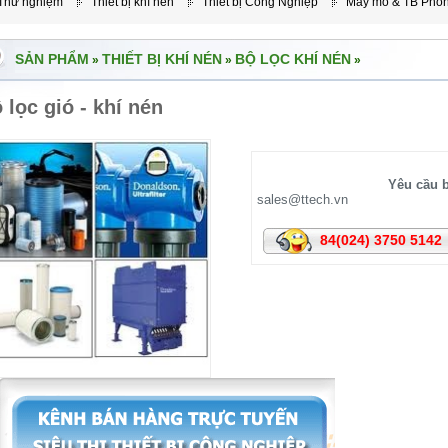
 Thử nghiệm
Thiết bị khí nén
Thiết bị Công Nghiệp
Máy mỏ & TB Phò
SẢN PHẨM
THIẾT BỊ KHÍ NÉN
BỘ LỌC KHÍ NÉN
»
»
»
 lọc gió - khí nén
Yêu cầu b
sales@ttech.vn
84(024) 3750 5142