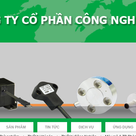
SẢN PHẨM
TIN TỨC
DỊCH VỤ
ỨNG DỤNG