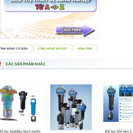
TÍNH NĂNG CƠ BẢN
CÔNG NGHỆ NỔI BẬT
HÌNH ẢNH
CÁC SẢN PHẨM KHÁC
Bộ lọc bụi/dầu tách nước
Bộ lọc khí nén 3 