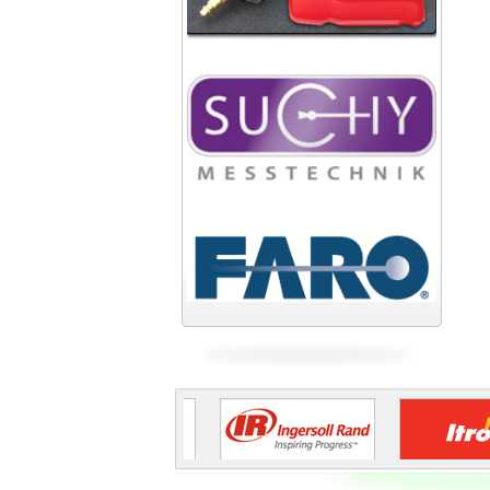
Công ty xi măng Bút Sơn
Nhà máy cán thép Hòa Phát
Công ty TNHH cán thép Tam
Điệp
Tiếp tục cập nhật