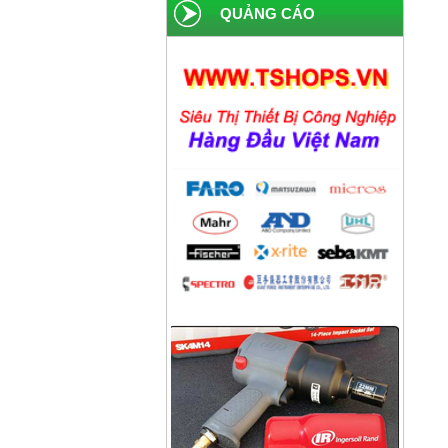
Công ty xi măng Hải Phòng
QUẢNG CÁO
Công ty dược phẩm Becamex
Công ty bánh kẹo Hải Hà
Công ty bao bì Visy
Công ty CP nhiệt điện Ninh
Bình
Công ty gạch Thái Bình
Công ty thực phẩm Acecook
Nhà máy phân bón BACONCO
Công ty bia Thanh Hoa
Công ty TNHH Baw Heng
Steel Việt Nam
Công ty bia Việt Hà
Công ty TNHH công nghiệp
Broad Bright Sakura