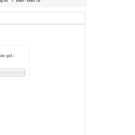
ng nổ
Điện - Điện Tử
áo giá :