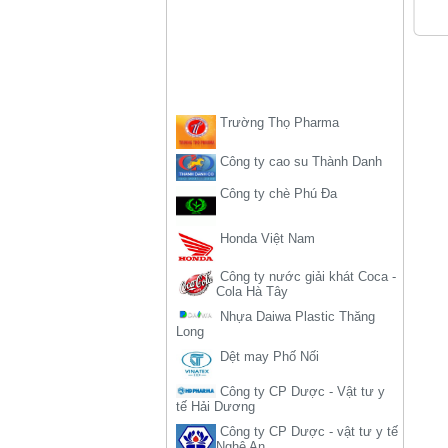
Trường Thọ Pharma
Công ty cao su Thành Danh
Công ty chè Phú Đa
Honda Việt Nam
Công ty nước giải khát Coca -
Cola Hà Tây
Nhựa Daiwa Plastic Thăng
Long
Dệt may Phố Nối
Công ty CP Dược - Vật tư y
tế Hải Dương
Công ty CP Dược - vật tư y tế
Nghệ An
Công ty cao su Đồng Nai