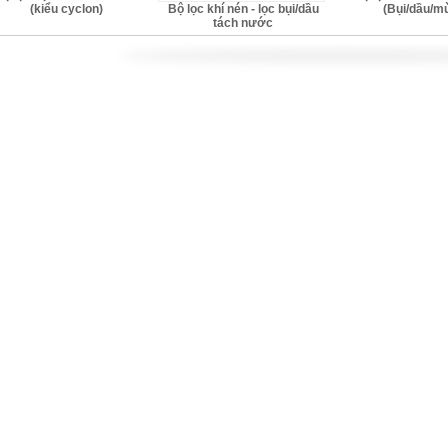
Bộ lọc khí nén - lọc bụi/dầu
(kiểu cyclon)
(Bụi/dầu/mù
tách nước