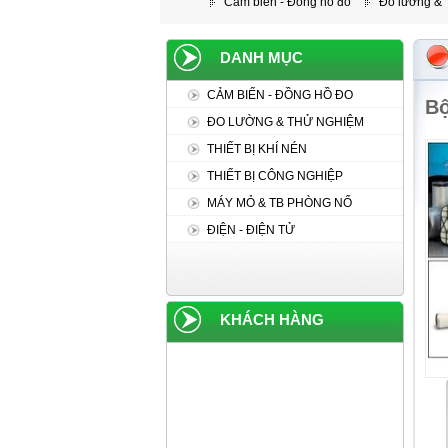
Cảm biến - Đồng hồ đo
Đo lường &
DANH MỤC
CẢM BIẾN - ĐỒNG HỒ ĐO
Bộ
ĐO LƯỜNG & THỬ NGHIỆM
THIẾT BỊ KHÍ NÉN
THIẾT BỊ CÔNG NGHIỆP
MÁY MỎ & TB PHÒNG NỔ
ĐIỆN - ĐIỆN TỬ
KHÁCH HÀNG