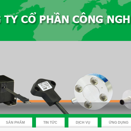
SẢN PHẨM
TIN TỨC
DỊCH VỤ
ỨNG DỤNG