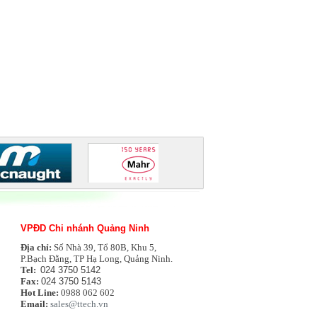
VPĐD Chi nhánh Quảng Ninh
Địa chỉ:
Số Nhà 39, Tổ 80B, Khu 5,
P.Bạch Đằng, TP Hạ Long, Quảng Ninh.
Tel:
024 3750 5142
Fax:
024 3750 5143
Hot Line:
0988 062 602
Email:
sales@ttech.vn