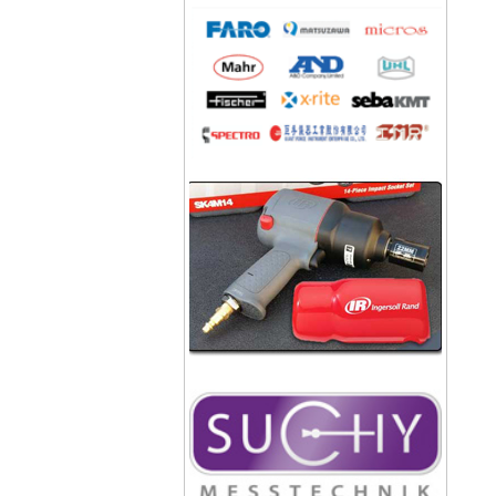
Công ty bao bì Visy
Công ty CP nhiệt điện Ninh
Bình
Công ty gạch Thái Bình
Công ty thực phẩm Acecook
Nhà máy phân bón BACONCO
Công ty bia Thanh Hoa
Công ty TNHH Baw Heng
Steel Việt Nam
Công ty bia Việt Hà
Công ty TNHH công nghiệp
Broad Bright Sakura
Công ty xi măng Bút Sơn
Nhà máy cán thép Hòa Phát
Công ty TNHH cán thép Tam
Điệp