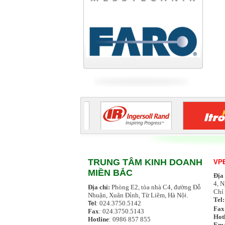
Tiếp tục cập nhật
TRUNG TÂM KINH DOANH
VPĐ
MIỀN BẮC
Địa
4, 
Địa chỉ:
Phòng E2, tòa nhà C4, đường Đỗ
Chí
Nhuận, Xuân Đỉnh, Từ Liêm, Hà Nộ
i.
Tel
: 024.3750.5142
Tel
Fax
Fax
: 024.3750.5143
Hotl
Hotline
: 0986 857 855
Ema