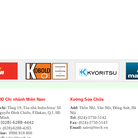
D Chi nhánh Miền Nam
Xưởng Sửa Chữa
 chỉ:
Tầng 19, Tòa nhà Indochina/ Số
Add:
Thôn Nhì, Vân Nội, Đông Anh, Hà
Nguyễn Đình Chiểu, P.Đakao, Q.1, Hồ
Nội
 Minh.
Tel:
(024)-3750-5142
:
Fax:
(024)-3750-5143
(028)-6288-4442
Email:
sales@ttech.vn
:
(028)-6288-4265
ine:
0986.918.866
il:
sales@ttech.vn