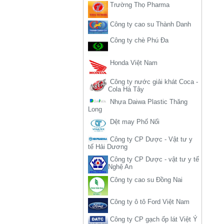
Công ty cao su Thành Danh
Công ty chè Phú Đa
Honda Việt Nam
Công ty nước giải khát Coca -
Cola Hà Tây
Nhựa Daiwa Plastic Thăng
Long
Dệt may Phố Nối
Công ty CP Dược - Vật tư y
tế Hải Dương
Công ty CP Dược - vật tư y tế
Nghệ An
Công ty cao su Đồng Nai
Công ty ô tô Ford Việt Nam
Công ty CP gạch ốp lát Việt Ý
Công ty CP gang thép Thái