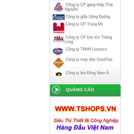
Nguyên
Công ty giấy Sông Đuống
Công ty CP Trung Đô
Công ty CP kim khí Thăng
Long
Công ty TNHH Lisemco
Công ty may đan GoodTop
Công ty bia Đông Nam Á
Công ty bia rượu Hà Nội
QUẢNG CÁO
Công ty liên doanh American-
home
Công ty xi măng Hải Phòng
Công ty dược phẩm Becamex
Công ty bánh kẹo Hải Hà