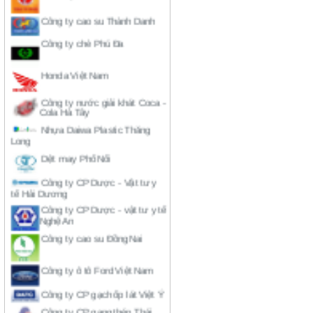
Công ty cao su Thành Danh
Công ty chè Phú Đa
Honda Việt Nam
Công ty nước giải khát Coca -
Cola Hà Tây
Nhựa Daiwa Plastic Thăng
Long
Dệt may Phố Nối
Công ty CP Dược - Vật tư y
tế Hải Dương
Công ty CP Dược - vật tư y tế
Nghệ An
Công ty cao su Đồng Nai
Công ty ô tô Ford Việt Nam
Công ty CP gạch ốp lát Việt Ý
Công ty CP gang thép Thái
Nguyên