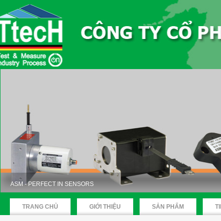
ASM - PERFECT IN SENSORS
TRANG CHỦ
GIỚI THIỆU
SẢN PHẨM
T