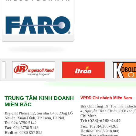
Tiếp tục cập nhật
TRUNG TÂM KINH DOANH
VPĐD Chi nhánh Miền Nam
MIỀN BẮC
Địa chỉ:
Tầng 19, Tòa nhà Indoch
4, Nguyễn Đình Chiểu, P.Đakao, 
Địa chỉ:
Phòng E2, tòa nhà C4, đường Đỗ
Chí Minh.
Nhuận, Xuân Đỉnh, Từ Liêm, Hà Nộ
i.
Tel:
(028)-6288-4442
: 024.3750.5142
Tel
Fax:
(028)-6288-4265
Fax
: 024.3750.5143
Hotline:
0986.918.866
Hotline
: 0986 857 855
Email:
sales@ttech.vn