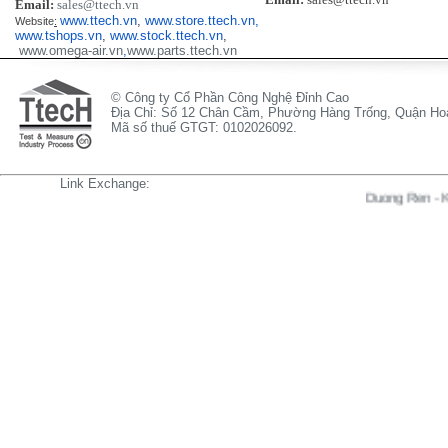
Email:
sales@ttech.vn
www.ttech.vn
,
www.store.ttech.vn,
Website
:
www.tshops.vn
,
www.stock.ttech.vn
,
www.omega-air.vn
,
www.parts.ttech.vn
© Công ty Cổ Phần Công Nghệ Đỉnh Cao
Địa Chỉ: Số 12 Chân Cầm, Phường Hàng Trống, Quận Hoà
Mã số thuế GTGT: 0102026092.
Link Exchange:
Duong Ren
-
Kinh Hi