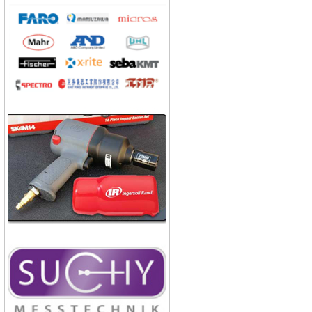
Công ty CP nhiệt điện Ninh
Bình
Công ty gạch Thái Bình
Công ty thực phẩm Acecook
Nhà máy phân bón BACONCO
Công ty bia Thanh Hoa
Công ty TNHH Baw Heng
Steel Việt Nam
Công ty bia Việt Hà
Công ty TNHH công nghiệp
Broad Bright Sakura
Công ty xi măng Bút Sơn
Nhà máy cán thép Hòa Phát
Công ty TNHH cán thép Tam
Điệp