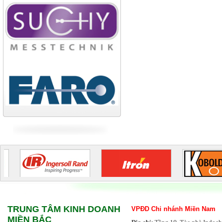
Công ty TNHH cán thép Tam
Điệp
Tiếp tục cập nhật
TRUNG TÂM KINH DOANH
VPĐD Chi nhánh Miền Nam
MIỀN BẮC