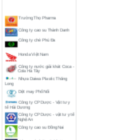
Trường Thọ Pharma
Công ty cao su Thành Danh
Công ty chè Phú Đa
Honda Việt Nam
Công ty nước giải khát Coca -
Cola Hà Tây
Nhựa Daiwa Plastic Thăng
Long
Dệt may Phố Nối
Công ty CP Dược - Vật tư y
tế Hải Dương
Công ty CP Dược - vật tư y tế
Nghệ An
Công ty cao su Đồng Nai
Công ty ô tô Ford Việt Nam