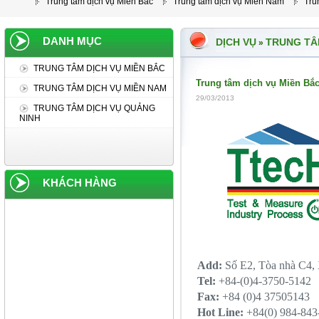
Trung tâm dịch vụ Miền Bắc
Trung tâm dịch vụ Miền Nam
Tru
DANH MỤC
DỊCH VỤ
TRUNG TÂ
»
TRUNG TÂM DỊCH VỤ MIỀN BẮC
Trung tâm dịch vụ Miền Bắ
TRUNG TÂM DỊCH VỤ MIỀN NAM
29/03/2013
TRUNG TÂM DỊCH VỤ QUẢNG
NINH
KHÁCH HÀNG
Add:
Số E2, Tòa nhà C4,
Tel:
+84-(0)4-3750-5142
Fax:
+84 (0)4 37505143
Hot Line:
+84(0) 984-843