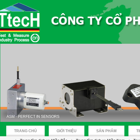
ASM - PERFECT IN SENSORS
TRANG CHỦ
GIỚI THIỆU
SẢN PHẨM
T