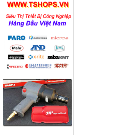
Công ty bánh kẹo Hải Hà
Công ty bao bì Visy
Công ty CP nhiệt điện Ninh
Bình
Công ty gạch Thái Bình
Công ty thực phẩm Acecook
Nhà máy phân bón BACONCO
Công ty bia Thanh Hoa
Công ty TNHH Baw Heng
Steel Việt Nam
Công ty bia Việt Hà
Công ty TNHH công nghiệp
Broad Bright Sakura
Công ty xi măng Bút Sơn
Nhà máy cán thép Hòa Phát