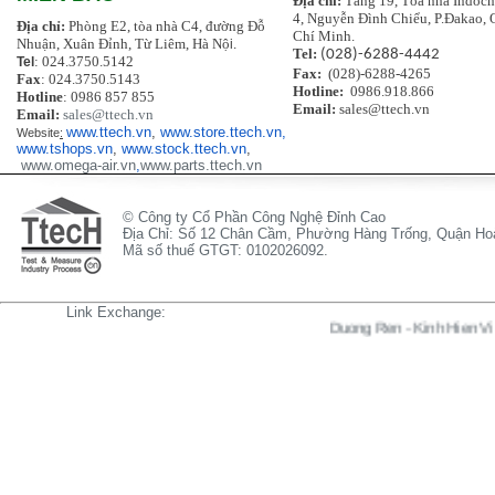
Địa chỉ:
Tầng 19, Tòa nhà Indoch
4, Nguyễn Đình Chiểu, P.Đakao, 
Địa chỉ:
Phòng E2, tòa nhà C4, đường Đỗ
Chí Minh.
Nhuận, Xuân Đỉnh, Từ Liêm, Hà Nộ
i.
Tel:
(028)-6288-4442
: 024.3750.5142
Tel
Fax:
(028)-6288-4265
Fax
: 024.3750.5143
Hotline:
0986.918.866
Hotline
: 0986 857 855
Email:
sales@ttech.vn
Email:
sales@ttech.vn
www.ttech.vn
,
www.store.ttech.vn,
Website
:
www.tshops.vn
,
www.stock.ttech.vn
,
www.omega-air.vn
,
www.parts.ttech.vn
© Công ty Cổ Phần Công Nghệ Đỉnh Cao
Địa Chỉ: Số 12 Chân Cầm, Phường Hàng Trống, Quận Hoà
Mã số thuế GTGT: 0102026092.
Link Exchange:
Duong Ren
-
Kinh Hien Vi
-
Pan