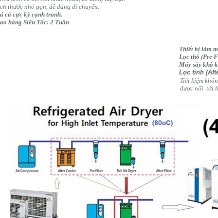
ch thước nhỏ gọn, dễ dàng di chuyển.
á cả cực kỳ cạnh tranh.
ao hàng Siêu Tốc: 2 Tuần
Thiết bị làm m
Lọc thô (Pre F
Giải Pháp Hoàn Hảo:
Máy sấy khô kh
Bộ Thiết Bị 4 in 1
Lọc tinh (Afte
Tiết kiệm khô
được nối tới 