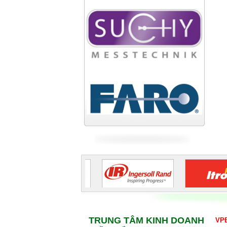
Nhà máy cán thép Hòa Phát
Công ty TNHH cán thép Tam
Điệp
Tiếp tục cập nhật
TRUNG TÂM KINH DOANH
VPĐ