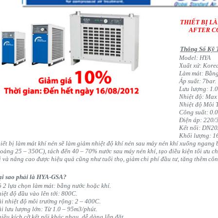
THIẾT BỊ L
AFTER C
Thông Số Kỹ 
Model: HYA
Xuất xứ: Kore
Làm mát: Bằng
Áp suất: 7bar.
Lưu lượng: 1.
Nhiệt độ: Max
Nhiệt độ Môi 
Công suất: 0.
Điện áp: 220/
Kết nối: DN2
Khối lượng: 1
iết bị làm mát khí nén sẽ làm giảm nhiệt độ khí nén sau máy nén khí xuống ngang 
hoảng
25 – 350C
), tách đến
40 – 70%
nước sau máy nén khí, tạo điều kiện tối ưu ch
i và nâng cao được hiệu quả cũng như tuổi thọ, giảm chi phí đầu tư, tăng thêm cô
ại sao phải là HYA-GSA?
 2 lựa chọn làm mát: bằng nước hoặc khí.
iệt độ đầu vào lên tới: 800C.
i nhiệt độ môi trường rộng: 2 – 400C.
i lưu lượng lớn: Từ 1.0 – 95m3/phút.
iều kích cỡ kết nối khác nhau, dễ dàng lắp đặt.