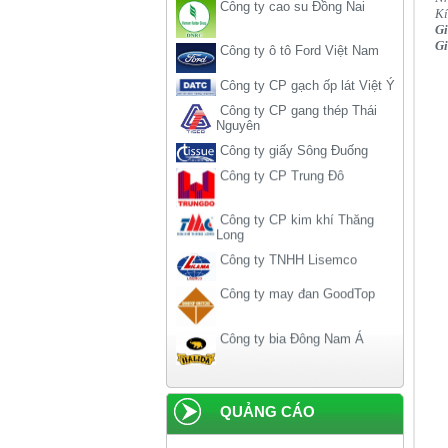
Kí
Công ty ô tô Ford Việt Nam
Gi
Gi
Công ty CP gạch ốp lát Việt Ý
Công ty CP gang thép Thái
Nguyên
Công ty giấy Sông Đuống
Công ty CP Trung Đô
Công ty CP kim khí Thăng
Long
Công ty TNHH Lisemco
Công ty may đan GoodTop
Công ty bia Đông Nam Á
Công ty bia rượu Hà Nội
Công ty liên doanh American-
home
QUẢNG CÁO
Công ty xi măng Hải Phòng