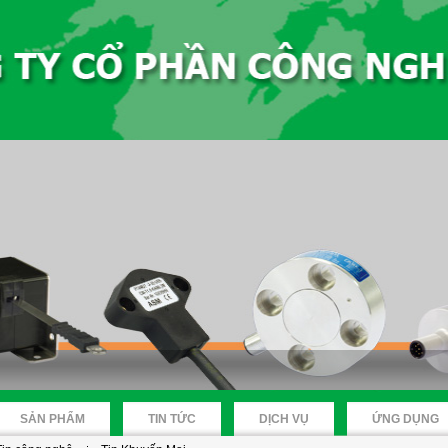
SẢN PHẨM
TIN TỨC
DỊCH VỤ
ỨNG DỤNG