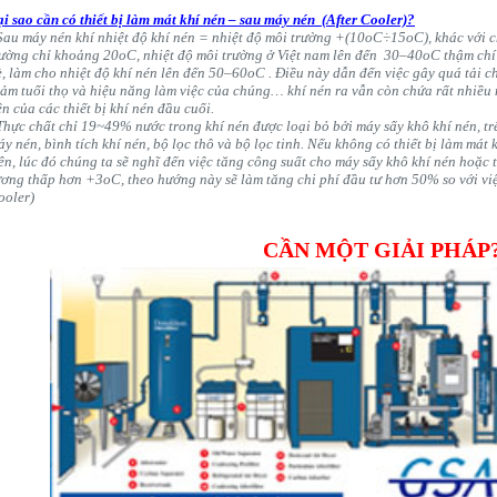
ại sao cần có thiết bị làm mát khí nén – sau máy nén (After Cooler)?
 Sau máy nén khí nhiệt độ khí nén = nhiệt độ môi trường +(10oC÷15oC), khác với c
rường chỉ khoảng 20oC, nhiệt độ môi trường ở Việt nam lên đến 30–40oC thậm ch
, làm cho nhiệt độ khí nén lên đến 50–60oC . Điều này dẫn đến việc gây quá tải ch
iảm tuổi thọ và hiệu năng làm việc của chúng… khí nén ra vẫn còn chứa rất nhiều 
n của các thiết bị khí nén đầu cuối.
 Thực chất chỉ 19~49% nước trong khí nén được loại bỏ bởi máy sấy khô khí nén, t
y nén, bình tích khí nén, bộ lọc thô và bộ lọc tinh. Nếu không có thiết bị làm mát
rên, lúc đó chúng ta sẽ nghĩ đến việc tăng công suất cho máy sấy khô khí nén hoặc 
ương thấp hơn +3oC, theo hướng này sẽ làm tăng chi phí đầu tư hơn 50% so với việc
ooler)
CẦN MỘT GIẢI PHÁP