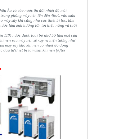
hâu Âu và các nước ôn đới nhiệt độ môi
í trong phòng máy nén lên đến 46oC vào mùa
o máy sấy khí cũng như các thiết bị lọc, làm
nước làm ảnh hưởng lớn tới hiệu năng và tuổi
rên 11% nước được loại bỏ nhờ bộ làm mát của
 khí nén sau máy nén sẽ xảy ra hiện tượng như
tìm máy sấy khô khí nén có nhiệt độ đọng
 đầu tư thiết bị làm mát khí nén (After
?