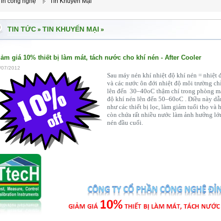
Tin công nghệ
Tin Khuyến Mại
TIN TỨC
TIN KHUYẾN MẠI
»
»
ảm giá 10% thiết bị làm mát, tách nước cho khí nén - After Cooler
/07/2012
Sau máy nén khí nhiệt độ khí nén = nhiệt
và các nước ôn đới nhiệt độ môi trường c
lên đến 30–40oC thậm chí trong phòng má
độ khí nén lên đến 50–60oC . Điều này dẫ
như các thiết bị lọc, làm giảm tuổi thọ v
còn chứa rất nhiều nước làm ảnh hưởng lớn 
nén đầu cuối.