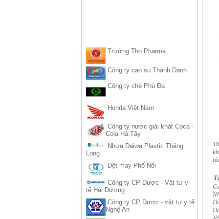
Trường Thọ Pharma
Công ty cao su Thành Danh
Công ty chè Phú Đa
Honda Việt Nam
Công ty nước giải khát Coca -
Cola Hà Tây
Nhựa Daiwa Plastic Thăng
Long
Th
Dệt may Phố Nối
k
tả
Công ty CP Dược - Vật tư y
tế Hải Dương
T
Có
Công ty CP Dược - vật tư y tế
Nghệ An
Nh
Dả
Công ty cao su Đồng Nai
Dả
Nh