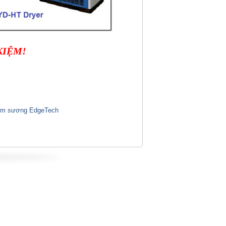
KIỆM!
điểm sương EdgeTech