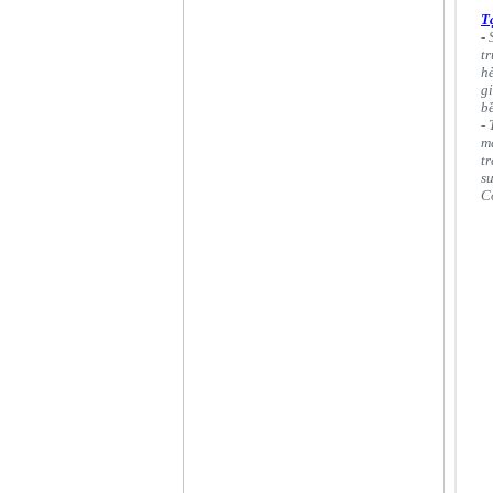
T
-
t
hè
g
bề
-
má
t
s
C