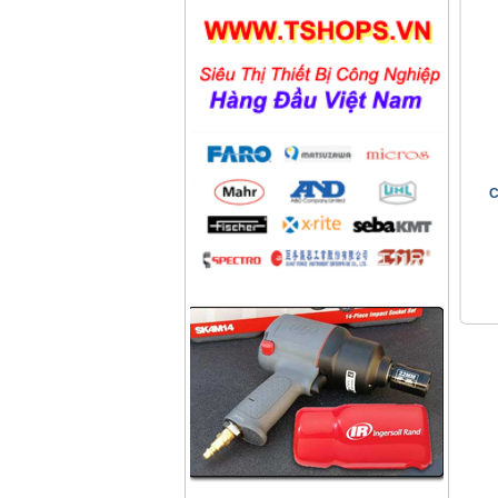
Công ty dược phẩm Becamex
Công ty bánh kẹo Hải Hà
Công ty bao bì Visy
Công ty CP nhiệt điện Ninh
Bình
Công ty gạch Thái Bình
C
Công ty thực phẩm Acecook
Nhà máy phân bón BACONCO
Công ty bia Thanh Hoa
Công ty TNHH Baw Heng
Steel Việt Nam
Công ty bia Việt Hà
Công ty TNHH công nghiệp
Broad Bright Sakura
Công ty xi măng Bút Sơn