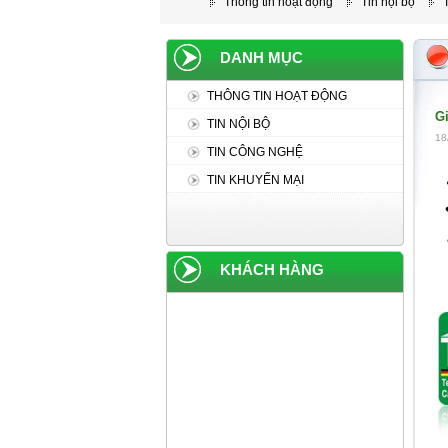
Thông tin hoạt động
Tin nội bộ
DANH MỤC
THÔNG TIN HOẠT ĐỘNG
Gi
TIN NỘI BỘ
18
TIN CÔNG NGHỆ
TIN KHUYẾN MẠI
KHÁCH HÀNG