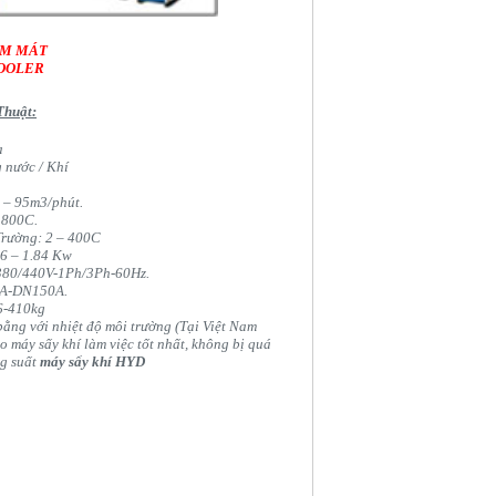
ÀM MÁT
OOLER
Thuật:
a
 nước / Khí
0 – 95m3/phút.
 800C.
Trường: 2 – 400C
06 – 1.84 Kw
380/440V-1Ph/3Ph-60Hz.
0A-DN150A.
6-410kg
bằng với nhiệt độ môi trường (Tại Việt Nam
o máy sấy khí làm việc tốt nhất, không bị quá
ng suất
máy sấy khí HYD