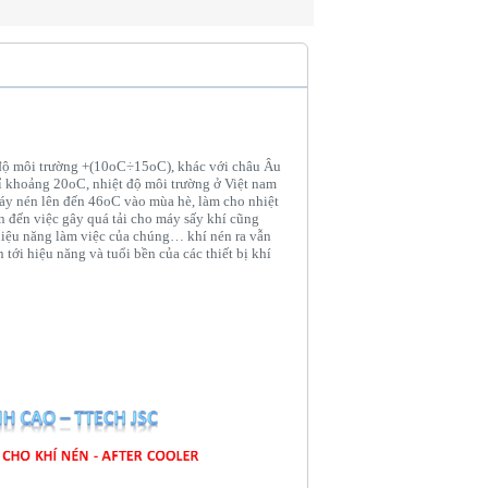
 độ môi trường +(10oC÷15oC), khác với châu Âu
hỉ khoảng 20oC, nhiệt độ môi trường ở Việt nam
y nén lên đến 46oC vào mùa hè, làm cho nhiệt
n đến việc gây quá tải cho máy sấy khí cũng
à hiệu năng làm việc của chúng… khí nén ra vẫn
tới hiệu năng và tuổi bền của các thiết bị khí