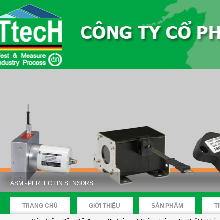
ASM - PERFECT IN SENSORS
TRANG CHỦ
GIỚI THIỆU
SẢN PHẨM
T