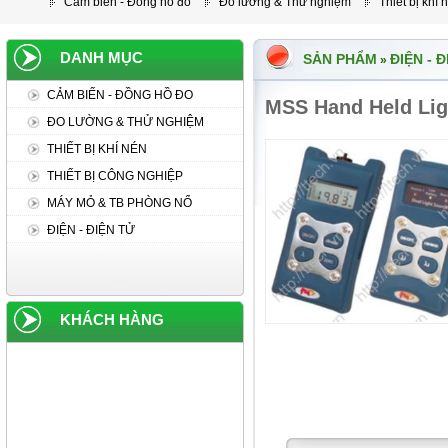
Cảm biến - Đồng hồ đo
Đo lường & Thử nghiệm
Thiết bị khí 
DANH MỤC
SẢN PHẨM
ĐIỆN - 
»
CẢM BIẾN - ĐỒNG HỒ ĐO
MSS Hand Held Lig
ĐO LƯỜNG & THỬ NGHIỆM
THIẾT BỊ KHÍ NÉN
THIẾT BỊ CÔNG NGHIỆP
MÁY MỎ & TB PHÒNG NỔ
ĐIỆN - ĐIỆN TỬ
KHÁCH HÀNG