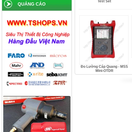
Test Set
QUẢNG CÁO
Công ty xi măng Hải Phòng
Công ty dược phẩm Becamex
Công ty bánh kẹo Hải Hà
Công ty bao bì Visy
Công ty CP nhiệt điện Ninh
Bình
Công ty gạch Thái Bình
Đo Lường Cáp Quang - MSS
Mini-OTDR
Công ty thực phẩm Acecook
Nhà máy phân bón BACONCO
Công ty bia Thanh Hoa
Công ty TNHH Baw Heng
Steel Việt Nam
Công ty bia Việt Hà
Công ty TNHH công nghiệp