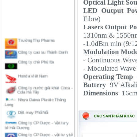
Optical Light Sou
LED Output Po
Fibre)
Lasers Output P
1310nm & 1550n
Trường Thọ Pharma
-1.0dBm min (9/12
Công ty cao su Thành Danh
Modulation Mod
Công ty chè Phú Đa
- Continuous Wave
- Modulated Wave
Honda Việt Nam
Operating Temp
-
Công ty nước giải khát Coca -
Battery
9V Alkal
Cola Hà Tây
Dimensions
16cm
Nhựa Daiwa Plastic Thăng
Long
Dệt may Phố Nối
Công ty CP Dược - Vật tư y
CÁC SẢN PHẨM KHÁC
tế Hải Dương
Công ty CP Dược - vật tư y tế
Nghệ An