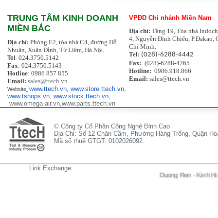
TRUNG TÂM KINH DOANH
VPĐD Chi nhánh Miền Nam
MIỀN BẮC
Địa chỉ:
Tầng 19, Tòa nhà Indoch
4, Nguyễn Đình Chiểu, P.Đakao, 
Địa chỉ:
Phòng E2, tòa nhà C4, đường Đỗ
Chí Minh.
Nhuận, Xuân Đỉnh, Từ Liêm, Hà Nộ
i.
Tel:
(028)-6288-4442
: 024.3750.5142
Tel
Fax:
(028)-6288-4265
Fax
: 024.3750.5143
Hotline:
0986.918.866
Hotline
: 0986 857 855
Email:
sales@ttech.vn
Email:
sales@ttech.vn
www.ttech.vn
,
www.store.ttech.vn,
Website
:
www.tshops.vn
,
www.stock.ttech.vn
,
www.omega-air.vn
,
www.parts.ttech.vn
© Công ty Cổ Phần Công Nghệ Đỉnh Cao
Địa Chỉ: Số 12 Chân Cầm, Phường Hàng Trống, Quận Hoà
Mã số thuế GTGT: 0102026092.
Link Exchange:
Duong Ren
-
Kinh Hien Vi
-