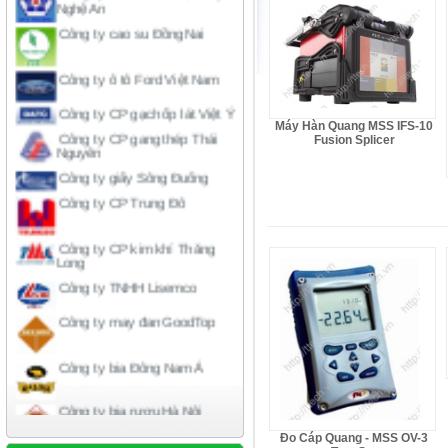
Công ty cao su Đồng Nai
Công ty ô tô Ford Việt Nam
Công ty CP gạch ốp lát Việt Ý
Công ty CP gang thép Thái
Máy Hàn Quang MSS IFS-10
Nguyên
Fusion Splicer
Công ty giấy Sông Đuống
Công ty CP Trung Đô
Công ty CP kim khí Thăng
Long
Công ty TNHH Lisemco
Công ty may đan GoodTop
Công ty bia Đông Nam Á
Công ty bia rượu Hà Nội
Công ty liên doanh American-
Đo Cáp Quang - MSS OV-3
home