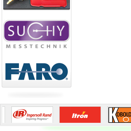
Broad Bright Sakura
Công ty xi măng Bút Sơn
Nhà máy cán thép Hòa Phát
Công ty TNHH cán thép Tam
Điệp
Tiếp tục cập nhật