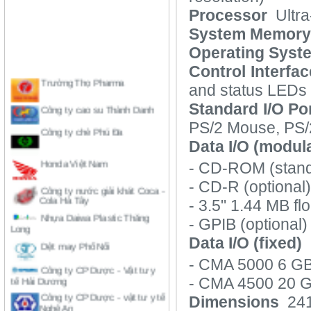
Processor
Ultra
System Memor
Operating Syst
Trường Thọ Pharma
Control Interfac
and status LEDs
Công ty cao su Thành Danh
Standard I/O Po
Công ty chè Phú Đa
PS/2 Mouse, PS/2
Data I/O (modul
Honda Việt Nam
- CD-ROM (stan
Công ty nước giải khát Coca -
- CD-R (optional)
Cola Hà Tây
- 3.5" 1.44 MB fl
Nhựa Daiwa Plastic Thăng
Long
- GPIB (optional)
Dệt may Phố Nối
Data I/O (fixed)
Công ty CP Dược - Vật tư y
- CMA 5000 6 GB
tế Hải Dương
- CMA 4500 20 G
Công ty CP Dược - vật tư y tế
Nghệ An
Dimensions
241
Công ty cao su Đồng Nai