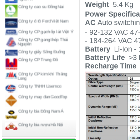
Weight
5.4 Kg
Power Specifica
Công ty ô tô Ford Việt Nam
AC
Auto switchin
Công ty CP gạch ốp lát Việt Ý
- 92-132 VAC 47
Công ty CP gang thép Thái
Nguyên
- 184-264 VAC 4
Công ty giấy Sông Đuống
Battery
Li-Ion - 
Công ty CP Trung Đô
Battery Life
>3 
Recharge Time
Công ty CP kim khí Thăng
Long
Công ty TNHH Lisemco
Công ty may đan GoodTop
Công ty bia Đông Nam Á
Công ty bia rượu Hà Nội
Công ty liên doanh American-
home