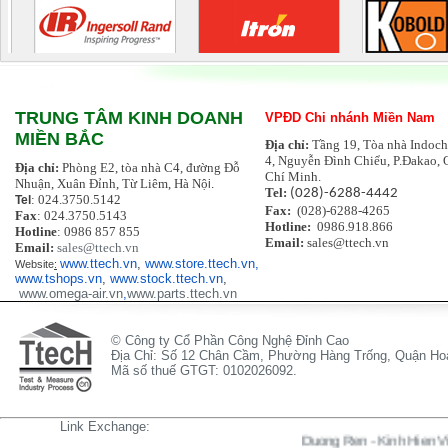
TRUNG TÂM KINH DOANH
VPĐD Chi nhánh Miền Nam
MIỀN BẮC
Địa chỉ:
Tầng 19, Tòa nhà Indoch
4, Nguyễn Đình Chiểu, P.Đakao, 
Địa chỉ:
Phòng E2, tòa nhà C4, đường Đỗ
Chí Minh.
Nhuận, Xuân Đỉnh, Từ Liêm, Hà Nộ
i.
Tel:
(028)-6288-4442
: 024.3750.5142
Tel
Fax:
(028)-6288-4265
Fax
: 024.3750.5143
Hotline:
0986.918.866
Hotline
: 0986 857 855
Email:
sales@ttech.vn
Email:
sales@ttech.vn
www.ttech.vn
,
www.store.ttech.vn,
Website
:
www.tshops.vn
,
www.stock.ttech.vn
,
www.omega-air.vn
,
www.parts.ttech.vn
© Công ty Cổ Phần Công Nghệ Đỉnh Cao
Địa Chỉ: Số 12 Chân Cầm, Phường Hàng Trống, Quận Hoà
Mã số thuế GTGT: 0102026092.
Link Exchange:
Duong Ren
-
Kinh Hien Vi
-
Pan