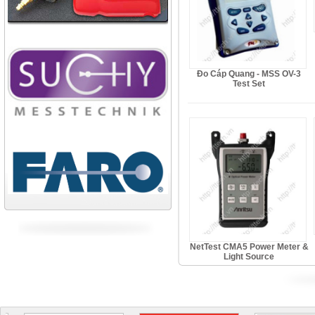
Công ty xi măng Bút Sơn
Nhà máy cán thép Hòa Phát
Công ty TNHH cán thép Tam
Đo Cáp Quang - MSS OV-3
Điệp
Test Set
Tiếp tục cập nhật
NetTest CMA5 Power Meter &
Light Source