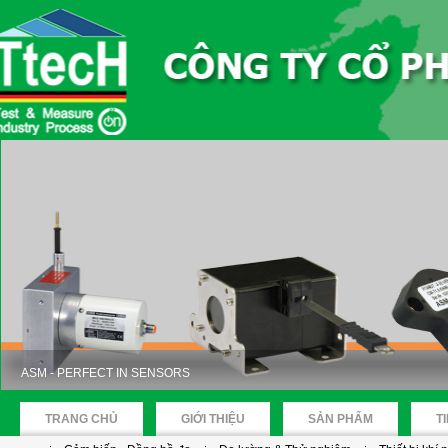
ASM - PERFECT IN SENSORS
TRANG CHỦ
GIỚI THIỆU
SẢN PHẨM
T