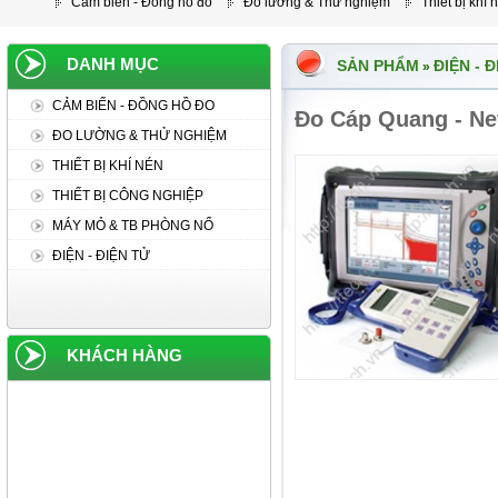
Cảm biến - Đồng hồ đo
Đo lường & Thử nghiệm
Thiết bị khí 
DANH MỤC
SẢN PHẨM
ĐIỆN - 
»
CẢM BIẾN - ĐỒNG HỒ ĐO
Đo Cáp Quang - N
ĐO LƯỜNG & THỬ NGHIỆM
THIẾT BỊ KHÍ NÉN
THIẾT BỊ CÔNG NGHIỆP
MÁY MỎ & TB PHÒNG NỔ
ĐIỆN - ĐIỆN TỬ
KHÁCH HÀNG