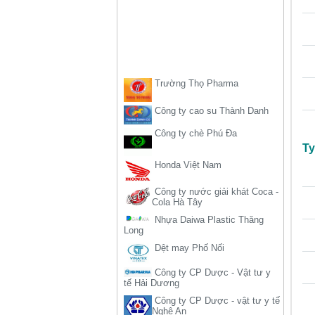
Trường Thọ Pharma
Công ty cao su Thành Danh
Công ty chè Phú Đa
Honda Việt Nam
Ty
Công ty nước giải khát Coca -
Cola Hà Tây
Nhựa Daiwa Plastic Thăng
Long
Dệt may Phố Nối
Công ty CP Dược - Vật tư y
tế Hải Dương
Công ty CP Dược - vật tư y tế
Nghệ An
Công ty cao su Đồng Nai