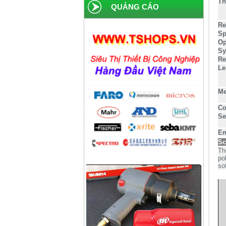
Th
QUẢNG CÁO
Công ty dược phẩm Becamex
Re
Sp
Công ty bánh kẹo Hải Hà
Op
Sy
Công ty bao bì Visy
Re
Công ty CP nhiệt điện Ninh
Le
Bình
Công ty gạch Thái Bình
Me
Công ty thực phẩm Acecook
Co
Se
Nhà máy phân bón BACONCO
Em
Sc
Công ty bia Thanh Hoa
Th
po
so
Công ty TNHH Baw Heng
Steel Việt Nam
Công ty bia Việt Hà
Công ty TNHH công nghiệp
Broad Bright Sakura
Công ty xi măng Bút Sơn