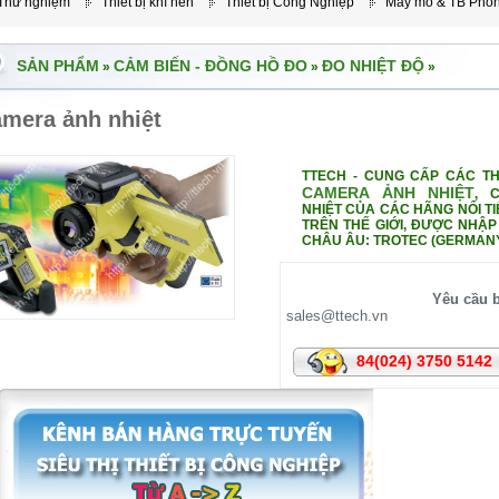
 Thử nghiệm
Thiết bị khí nén
Thiết bị Công Nghiệp
Máy mỏ & TB Phò
SẢN PHẨM
CẢM BIẾN - ĐỒNG HỒ ĐO
ĐO NHIỆT ĐỘ
»
»
»
mera ảnh nhiệt
TTECH - CUNG CẤP CÁC THI
CAMERA ẢNH NHIỆT
, 
NHIỆT CỦA CÁC HÃNG NỔI T
TRÊN THẾ GIỚI, ĐƯỢC NHẬP
CHÂU ÂU: TROTEC (GERMAN
Yêu cầu b
sales@ttech.vn
84(024) 3750 5142