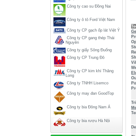
Công ty ô tô Ford Việt Nam
Công ty CP gạch ốp lát Việt Ý
Công ty CP gang thép Thái
Te
Nguyên
Ge
Pr
Công ty giấy Sông Đuống
Op
Công ty CP Trung Đô
St
Re
Sh
Công ty CP kim khí Thăng
Vi
Long
We
Công ty TNHH Lisemco
El
Ou
Công ty may đan GoodTop
Po
Pr
Công ty bia Đông Nam Á
Tr
Me
Công ty bia rượu Hà Nội
Te
Công ty liên doanh American-
home
De
Công ty xi măng Hải Phòng