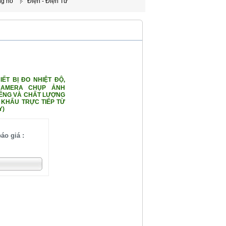
ng nổ
Điện - Điện Tử
ẾT BỊ ĐO NHIỆT ĐỘ,
CAMERA CHỤP ẢNH
IẾNG VÀ CHẤT LƯỢNG
 KHẨU TRỰC TIẾP TỪ
Y)
áo giá :