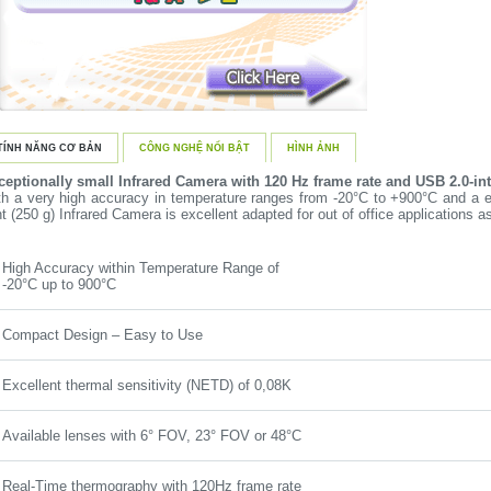
TÍNH NĂNG CƠ BẢN
CÔNG NGHỆ NỔI BẬT
HÌNH ẢNH
ceptionally small Infrared Camera with 120 Hz frame rate and USB 2.0-int
th a very high accuracy in temperature ranges from -20°C to +900°C and a e
ht (250 g) Infrared Camera is excellent adapted for out of office applications a
High Accuracy within Temperature Range of
-20°C up to 900°C
Compact Design – Easy to Use
Excellent thermal sensitivity (NETD) of 0,08K
Available lenses with 6° FOV, 23° FOV or 48°C
Real-Time thermography with 120Hz frame rate