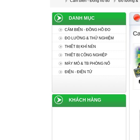
Cảm biến - Đồng hồ đo
Đo lường &
DANH MỤC
CẢM BIẾN - ĐỒNG HỒ ĐO
Ca
ĐO LƯỜNG & THỬ NGHIỆM
THIẾT BỊ KHÍ NÉN
THIẾT BỊ CÔNG NGHIỆP
MÁY MỎ & TB PHÒNG NỔ
ĐIỆN - ĐIỆN TỬ
KHÁCH HÀNG