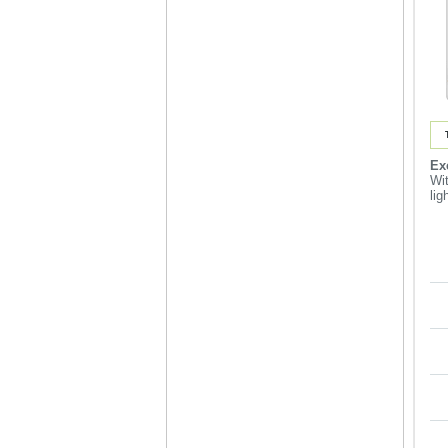
Ex
Wi
lig