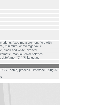
r marking, fixed measurement field with
m-, minimum- or average value
te, black and white inverted
tomatic, manual, color palettes
, date/time, °C / °F, language
USB - cable, process - interface - plug (5 -
es