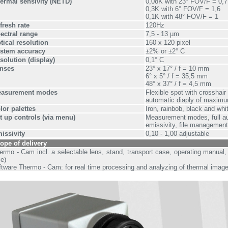
ermal sensivity (NETD)
0,08K with 23° FOV/F = 0,7
0,3K with 6° FOV/F = 1,6
0,1K with 48° FOV/F = 1
fresh rate
120Hz
ectral range
7,5 - 13 µm
tical resolution
160 x 120 pixel
stem accuracy
±2% or ±2° C
solution (display)
0,1° C
nses
23° x 17° / f = 10 mm
6° x 5° / f = 35,5 mm
48° x 37° / f = 4,5 mm
asurement modes
Flexible spot with crosshai
automatic diaply of maximu
lor palettes
Iron, rainbob, black and whi
t up controls (via menu)
Measurement modes, full au
emissivity, file management
issivity
0,10 - 1,00 adjustable
ope of delivery
ermo - Cam incl. a selectable lens, stand, transport case, operating manual, 
le)
ftware Thermo - Cam: for real time processing and analyzing of thermal imag