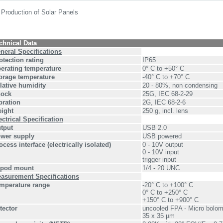
Production of Solar Panels
chnical Data
neral Specifications
otection rating
IP65
erating temperature
0° C to +50° C
orage temperature
-40° C to +70° C
lative humidity
20 - 80%, non condensing
ock
25G, IEC 68-2-29
bration
2G, IEC 68-2-6
ight
250 g, incl. lens
ectrical Specification
tput
USB 2.0
wer supply
USB powered
ocess interface (electrically isolated)
0 - 10V output
0 - 10V input
trigger input
ipod mount
1/4 - 20 UNC
asurement Specifications
mperature range
-20° C to +100° C
0° C to +250° C
+150° C to +900° C
tector
uncooled FPA - Micro bolom
35 x 35 µm