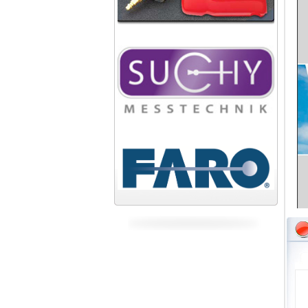
Nhà máy cán thép Hòa Phát
Công ty TNHH cán thép Tam
Điệp
Tiếp tục cập nhật